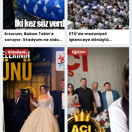
Erzurum, Bakan Tekin’e
ETÜ'de mezuniyet
soruyor: Stadyum ne oldu
işkenceye dönüştü...
sayın bakan?
Gündem
Eğitim