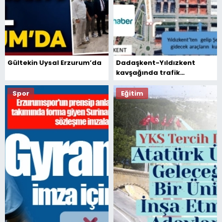
Gültekin Uysal Erzurum’da
Dadaşkent-Yıldızkent
kavşağında trafik
değişiyor! Sürücüler bu
güzergâhlara dikkat!
Spor
Eğitim