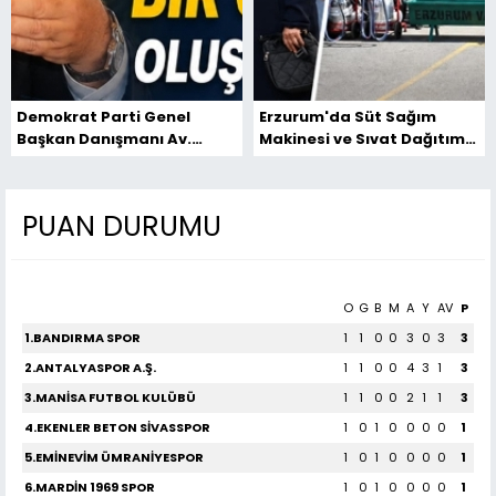
Demokrat Parti Genel
Erzurum'da Süt Sağım
Başkan Danışmanı Av.
Makinesi ve Sıvat Dağıtım
Ebubekir Elmalı: “İş arayan
Töreni
değil, iş kuran bir gençlik
oluşturabiliriz.”
PUAN DURUMU
O
G
B
M
A
Y
AV
P
1.BANDIRMA SPOR
1
1
0
0
3
0
3
3
2.ANTALYASPOR A.Ş.
1
1
0
0
4
3
1
3
3.MANİSA FUTBOL KULÜBÜ
1
1
0
0
2
1
1
3
4.EKENLER BETON SİVASSPOR
1
0
1
0
0
0
0
1
5.EMİNEVİM ÜMRANİYESPOR
1
0
1
0
0
0
0
1
6.MARDİN 1969 SPOR
1
0
1
0
0
0
0
1