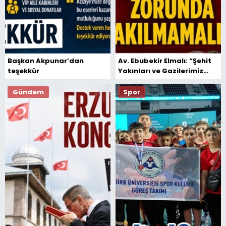
Başkan Akpunar’dan
Av. Ebubekir Elmalı: “Şehit
teşekkür
Yakınları ve Gazilerimiz
Haklarını Aramak Zorunda
Bırakılmamalıdır”
Gündem
Spor