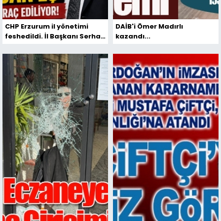
CHP Erzurum il yönetimi
DAİB'i Ömer Madırlı
feshedildi. İl Başkanı Serhat
kazandı...
Can Eş, ihraç talebiyle
disipline sevk edildi...