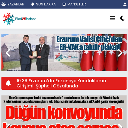
YAZARLAR
SON DAKİKA
MANŞETLER
16:49 Sabri Gökhan Genç vefat etti...
17:57 CHP Erzurum il yönetimi feshedildi. İl
Başkanı Serhat Can Eş, ihraç talebiyle disipline
sevk edildi...
00:36 DAİB'i Ömer Madırlı kazandı...
10:39 Erzurum’da Eczaneye Kundaklama
Girişimi: Şüpheli Gözaltında
01:11 Vali Çiftçi'ye sürpriz görev...
23:05 Erzurum'da FETÖ'cülere eş zamanlı
operasyon...
00:13 Erzurum'da firari FETÖ'cüler kıskıvrak
yakalandı...
09:28 Erzurum'da yollar buz pistine döndü...