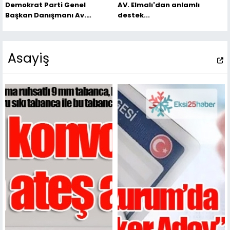
Demokrat Parti Genel
AV. Elmalı'dan anlamlı
Başkan Danışmanı Av.
destek...
Ebubekir Elmalı: “İş arayan
değil, iş kuran bir gençlik
oluşturabiliriz.”
Asayiş