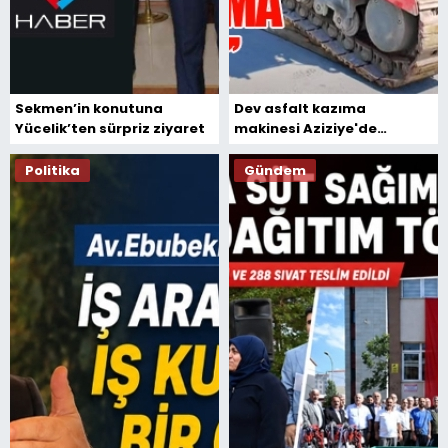
Sekmen’in konutuna
Dev asfalt kazıma
Yücelik’ten sürpriz ziyaret
makinesi Aziziye'de
sahaya indi...
Politika
Gündem