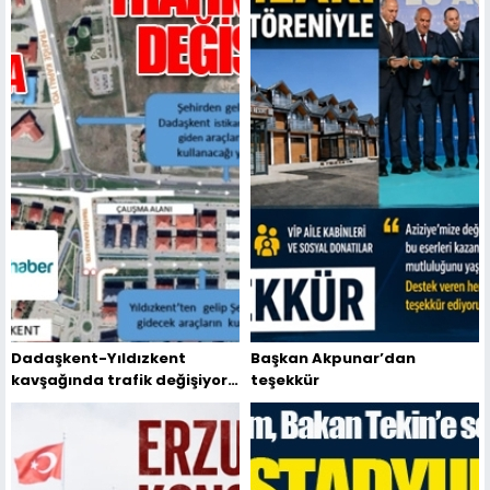
Dadaşkent-Yıldızkent
Başkan Akpunar’dan
kavşağında trafik değişiyor!
teşekkür
Sürücüler bu güzergâhlara
dikkat!