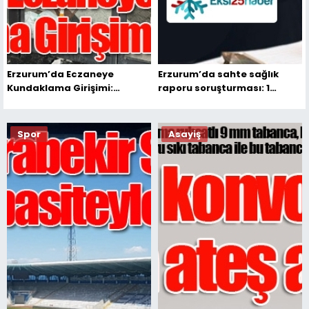
Erzurum’da Eczaneye
Erzurum’da sahte sağlık
Kundaklama Girişimi:
raporu soruşturması: 1
Şüpheli Gözaltında
tutuklama…
Spor
Asayiş