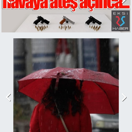
21:06 224 kilo 400 gram likit metamfetamin
maddesi ele geçirildi...
12:57 Dadaşkent'te feci kaza: 1 ölü 2 yaralı
16:49 Sabri Gökhan Genç vefat etti...
17:57 CHP Erzurum il yönetimi feshedildi. İl
Başkanı Serhat Can Eş, ihraç talebiyle disipline
sevk edildi...