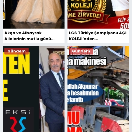
Akça ve Albayrak
LGS Türkiye Şampiyonu AÇI
Ailelerinin mutlu günü...
KOLEJİ'nden...
Gündem
Gündem