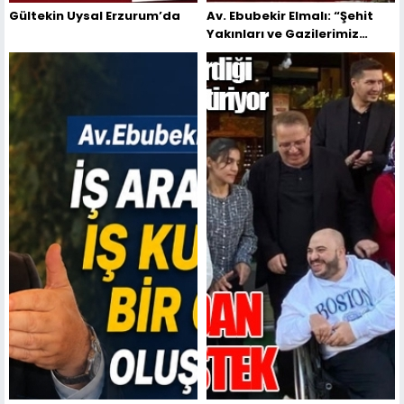
Gültekin Uysal Erzurum’da
Av. Ebubekir Elmalı: “Şehit
Yakınları ve Gazilerimiz
Haklarını Aramak Zorunda
Bırakılmamalıdır”