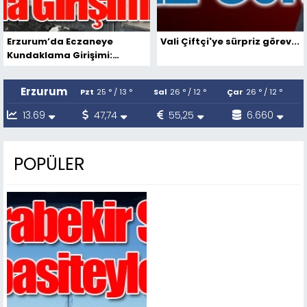
Erzurum’da Eczaneye
Vali Çiftçi'ye sürpriz görev...
Kundaklama Girişimi:
Şüpheli Gözaltında
Erzurum
Pzt
25 ° / 13 °
Sal
26 ° / 12 °
Çar
26 ° / 12 °
13.69
47,74
55,25
6.660
POPÜLER