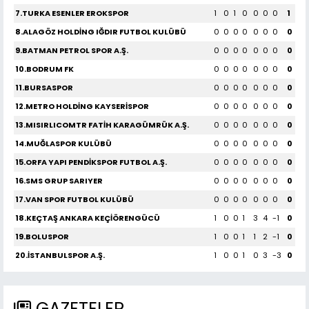
7.TURKA ESENLER EROKSPOR
1
0
1
0
0
0
0
1
8.ALAGÖZ HOLDİNG IĞDIR FUTBOL KULÜBÜ
0
0
0
0
0
0
0
0
9.BATMAN PETROL SPOR A.Ş.
0
0
0
0
0
0
0
0
10.BODRUM FK
0
0
0
0
0
0
0
0
11.BURSASPOR
0
0
0
0
0
0
0
0
12.METRO HOLDİNG KAYSERİSPOR
0
0
0
0
0
0
0
0
13.MISIRLICOMTR FATİH KARAGÜMRÜK A.Ş.
0
0
0
0
0
0
0
0
14.MUĞLASPOR KULÜBÜ
0
0
0
0
0
0
0
0
15.ORFA YAPI PENDİKSPOR FUTBOL A.Ş.
0
0
0
0
0
0
0
0
16.SMS GRUP SARIYER
0
0
0
0
0
0
0
0
17.VAN SPOR FUTBOL KULÜBÜ
0
0
0
0
0
0
0
0
18.KEÇTAŞ ANKARA KEÇİÖRENGÜCÜ
1
0
0
1
3
4
-1
0
19.BOLUSPOR
1
0
0
1
1
2
-1
0
20.İSTANBULSPOR A.Ş.
1
0
0
1
0
3
-3
0
GAZETELER