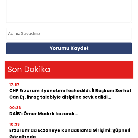
Yorumu Kaydet
Son Dakika
17:57
CHP Erzurum il yönetimi feshedildi. İl Başkanı Serhat
Can Eş, ihraç talebiyle disipline sevk edildi...
00:36
DAİB'i Ömer Madırlı kazandı...
10:39
Erzurum’da Eczaneye Kundaklama Girişimi: Şüpheli
Gözaltında