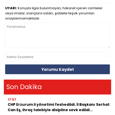
UYARI:
Konuyla ilgisi bulunmayan, hakaret içeren cümleler
veya imalar, inançlara saldırı, şiddete teşvik yorumları
onaylanmamaktadır.
Yorumu Kaydet
Son Dakika
17:57
CHP Erzurum il yönetimi feshedildi. İl Başkanı Serhat
Can Eş, ihraç talebiyle disipline sevk edildi...