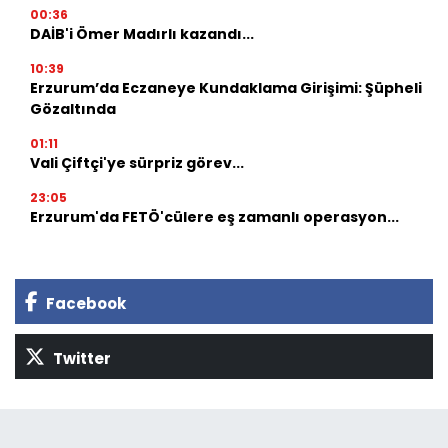
00:36
DAİB'i Ömer Madırlı kazandı...
10:39
Erzurum’da Eczaneye Kundaklama Girişimi: Şüpheli
Gözaltında
01:11
Vali Çiftçi'ye sürpriz görev...
23:05
Erzurum'da FETÖ'cülere eş zamanlı operasyon...
Facebook
Twitter