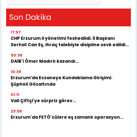
Son Dakika
17:57
CHP Erzurum il yönetimi feshedildi. İl Başkanı
Serhat Can Eş, ihraç talebiyle disipline sevk edildi...
00:36
DAİB'i Ömer Madırlı kazandı...
10:39
Erzurum’da Eczaneye Kundaklama Girişimi:
Şüpheli Gözaltında
01:11
Vali Çiftçi'ye sürpriz görev...
23:05
Erzurum'da FETÖ'cülere eş zamanlı operasyon...