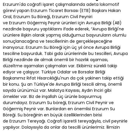
Erzurum'da coğrafi işaret çalışmalarında adeta lokomotif
görevi yapan Erzurum Ticaret Borsası (ETB) Başkanı Hakan
Oral, Erzurum Su Böreği, Erzurum Civil Peyniri
ve Erzurum Göğermiş Peynir ürünleri için Avrupa Birliği (AB)
nezdinde başvuru yaptıklarını ifade ederek, “Avrupa Birliği'ne
ürünlere ilişkin olarak yapmış olduğumuz başvuruların olumlu
sonuçlanacağına ve tescillerinin de gerçekleşeceğine
inanıyoruz. Erzurum Su Böreği için üç yıl önce Avrupa Birliği
tesciline başvurduk. Tabi gıda ürünlerinde bu tescilleri, Avrupa
Birliği nezdinde de almak önemli bir hazırlık aşaması,
düzeltme aşamaları çalışmaları var. Ekibimiz sürekli takip
ediyor ve çalışıyor. Türkiye Odalar ve Borsalar Birliği
Başkanımız Rıfat Hisarcıklığlu'nun da çok yakinen takip ettiği
bir konu. Şu an Türkiye'de Avrupa Birliği tescili almış, önemli
sayıda ürünümüz var. Malatya Kayısısı, Aydın İnciri gibi
örnekler var. Biz de inşallah üç ürünle başvurmuş
durumdayız. Erzurum Su böreği, Erzurum Civil Peynir ve
Göğermiş Peynir var. Bunlardan en önemlisi Erzurum Su
Böreği. Su böreğinin en büyük özelliklerinden birisi
de Erzurum Tereyağı. Coğrafi işaretli tereyağıyla, civil peynirle
yapılıyor. Dolayısıyla da onlar da tescilli ürünlerimiz. İlimizin