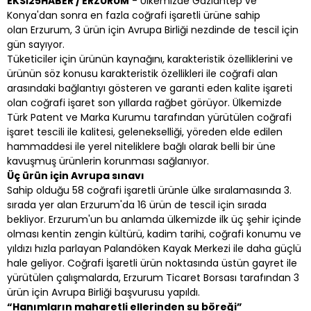
EKSİ25HABER / ERZURUM
- Ülkemizde Gaziantep ve
Konya'dan sonra en fazla coğrafi işaretli ürüne sahip
olan Erzurum, 3 ürün için Avrupa Birliği nezdinde de tescil için
gün sayıyor.
Tüketiciler için ürünün kaynağını, karakteristik özelliklerini ve
ürünün söz konusu karakteristik özellikleri ile coğrafi alan
arasındaki bağlantıyı gösteren ve garanti eden kalite işareti
olan coğrafi işaret son yıllarda rağbet görüyor. Ülkemizde
Türk Patent ve Marka Kurumu tarafından yürütülen coğrafi
işaret tescili ile kalitesi, gelenekselliği, yöreden elde edilen
hammaddesi ile yerel niteliklere bağlı olarak belli bir üne
kavuşmuş ürünlerin korunması sağlanıyor.
Üç ürün için Avrupa sınavı
Sahip olduğu 58 coğrafi işaretli ürünle ülke sıralamasında 3.
sırada yer alan Erzurum'da 16 ürün de tescil için sırada
bekliyor. Erzurum'un bu anlamda ülkemizde ilk üç şehir içinde
olması kentin zengin kültürü, kadim tarihi, coğrafi konumu ve
yıldızı hızla parlayan Palandöken Kayak Merkezi ile daha güçlü
hale geliyor. Coğrafi İşaretli ürün noktasında üstün gayret ile
yürütülen çalışmalarda, Erzurum Ticaret Borsası tarafından 3
ürün için Avrupa Birliği başvurusu yapıldı.
“Hanımların maharetli ellerinden su böreği”