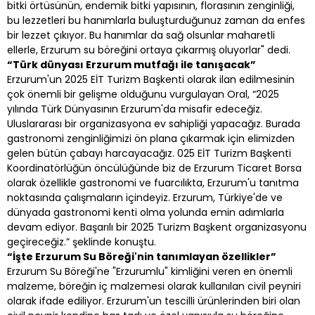
bitki örtüsünün, endemik bitki yapısının, florasının zenginliği,
bu lezzetleri bu hanımlarla buluşturduğunuz zaman da enfes
bir lezzet çıkıyor. Bu hanımlar da sağ olsunlar maharetli
ellerle, Erzurum su böreğini ortaya çıkarmış oluyorlar" dedi.
“Türk dünyası Erzurum mutfağı ile tanışacak”
Erzurum'un 2025 EİT Turizm Başkenti olarak ilan edilmesinin
çok önemli bir gelişme olduğunu vurgulayan Oral, “2025
yılında Türk Dünyasının Erzurum'da misafir edeceğiz.
Uluslararası bir organizasyona ev sahipliği yapacağız. Burada
gastronomi zenginliğimizi ön plana çıkarmak için elimizden
gelen bütün çabayı harcayacağız. 025 EİT Turizm Başkenti
Koordinatörlüğün öncülüğünde biz de Erzurum Ticaret Borsa
olarak özellikle gastronomi ve fuarcılıkta, Erzurum'u tanıtma
noktasında çalışmaların içindeyiz. Erzurum, Türkiye'de ve
dünyada gastronomi kenti olma yolunda emin adımlarla
devam ediyor. Başarılı bir 2025 Turizm Başkent organizasyonu
geçireceğiz.” şeklinde konuştu.
“İşte Erzurum Su Böreği'nin tanımlayan özellikler”
Erzurum Su Böreği'ne "Erzurumlu" kimliğini veren en önemli
malzeme, böreğin iç malzemesi olarak kullanılan civil peyniri
olarak ifade ediliyor. Erzurum'un tescilli ürünlerinden biri olan