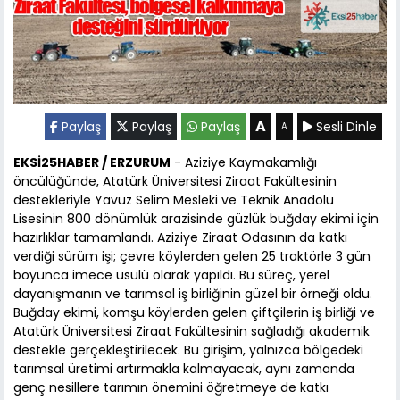
A
Paylaş
Paylaş
Paylaş
Sesli Dinle
A
EKSİ25HABER / ERZURUM
- Aziziye Kaymakamlığı
öncülüğünde, Atatürk Üniversitesi Ziraat Fakültesinin
destekleriyle Yavuz Selim Mesleki ve Teknik Anadolu
Lisesinin 800 dönümlük arazisinde güzlük buğday ekimi için
hazırlıklar tamamlandı. Aziziye Ziraat Odasının da katkı
verdiği sürüm işi; çevre köylerden gelen 25 traktörle 3 gün
boyunca imece usulü olarak yapıldı. Bu süreç, yerel
dayanışmanın ve tarımsal iş birliğinin güzel bir örneği oldu.
Buğday ekimi, komşu köylerden gelen çiftçilerin iş birliği ve
Atatürk Üniversitesi Ziraat Fakültesinin sağladığı akademik
destekle gerçekleştirilecek. Bu girişim, yalnızca bölgedeki
tarımsal üretimi artırmakla kalmayacak, aynı zamanda
genç nesillere tarımın önemini öğretmeye de katkı