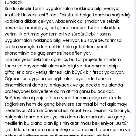
sunacak.
Sürdürülebilir tarım uygulamaları hakkında bilgi veriliyor
Atatürk Üniversitesi Ziraat Fakültesi, bölge tarımına sağladığı
katkılarla dikkat çekiyor. Akademik çalışmalar ve teknik
destekler aracılığıyla, çiftçilere modern tarım teknikleri,
verimlilik artırma yöntemleri ve sürdürülebilir tarım
uygulamaları hakkında bilgi veriliyor. Bu sayede, tarımsal
üretim süreçleri daha etkin hale getirilirken, yerel
ekonominin de güçlenmesi hedefleniyor.
Lise bünyesindeki 295 öğrenci, bu tür projelerle modern
tarım ve hayvancılık alanında bilgi ve donanıma sahip
çiftçiler olarak yetiştirilmesi için büyük bir fırsat yakalıyor.
Öğrenciler, uygulamalı eğitimler sayesinde tarımın
dinamiklerini daha iyi anlayacak ve gelecekte bu alanda
profesyonel kariyerlere adım atma şansı bulacaklar.
Buğday ekimi projesi, hem yerel tarımın gelişimine katkı
sağlarken hem de genç bireylere tarımsal bilinci aşılamayı
hedefliyor. Atatürk Üniversitesi Ziraat Fakültesinin katkılarıyla,
bölgenin tarım potansiyelinin daha da artırılması ve genç
nesillerin bu alana olan ilgisinin artırılması bekleniyor. Bu tür
iş birlikleri, tarımda modernleşme sürecinin hızlanmasına ve