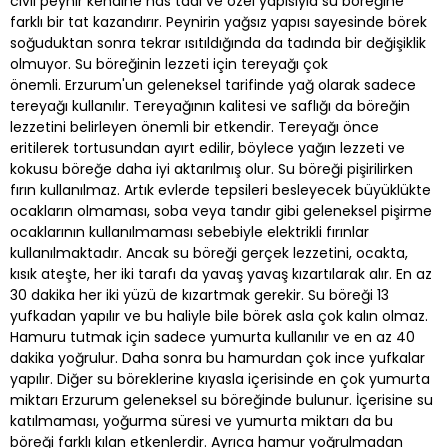
civil peynir kendine has tadı ve özel yapısıyla su böreğine
farklı bir tat kazandırır. Peynirin yağsız yapısı sayesinde börek
soğuduktan sonra tekrar ısıtıldığında da tadında bir değişiklik
olmuyor. Su böreğinin lezzeti için tereyağı çok
önemli. Erzurum'un geleneksel tarifinde yağ olarak sadece
tereyağı kullanılır. Tereyağının kalitesi ve saflığı da böreğin
lezzetini belirleyen önemli bir etkendir. Tereyağı önce
eritilerek tortusundan ayırt edilir, böylece yağın lezzeti ve
kokusu böreğe daha iyi aktarılmış olur. Su böreği pişirilirken
fırın kullanılmaz. Artık evlerde tepsileri besleyecek büyüklükte
ocakların olmaması, soba veya tandır gibi geleneksel pişirme
ocaklarının kullanılmaması sebebiyle elektrikli fırınlar
kullanılmaktadır. Ancak su böreği gerçek lezzetini, ocakta,
kısık ateşte, her iki tarafı da yavaş yavaş kızartılarak alır. En az
30 dakika her iki yüzü de kızartmak gerekir. Su böreği 13
yufkadan yapılır ve bu haliyle bile börek asla çok kalın olmaz.
Hamuru tutmak için sadece yumurta kullanılır ve en az 40
dakika yoğrulur. Daha sonra bu hamurdan çok ince yufkalar
yapılır. Diğer su böreklerine kıyasla içerisinde en çok yumurta
miktarı Erzurum geleneksel su böreğinde bulunur. İçerisine su
katılmaması, yoğurma süresi ve yumurta miktarı da bu
böreği farklı kılan etkenlerdir. Ayrıca hamur yoğrulmadan