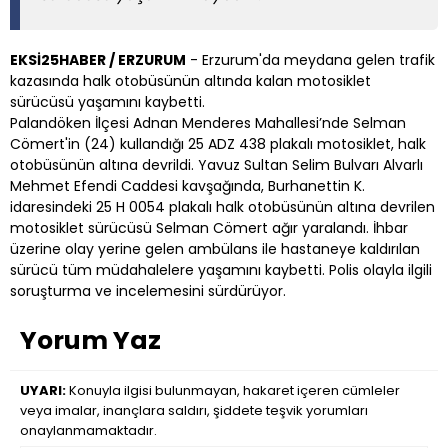
EKSİ25HABER / ERZURUM
- Erzurum'da meydana gelen trafik
kazasında halk otobüsünün altında kalan motosiklet
sürücüsü yaşamını kaybetti.
Palandöken İlçesi Adnan Menderes Mahallesi’nde Selman
Cömert'in (24) kullandığı 25 ADZ 438 plakalı motosiklet, halk
otobüsünün altına devrildi. Yavuz Sultan Selim Bulvarı Alvarlı
Mehmet Efendi Caddesi kavşağında, Burhanettin K.
idaresindeki 25 H 0054 plakalı halk otobüsünün altına devrilen
motosiklet sürücüsü Selman Cömert ağır yaralandı. İhbar
üzerine olay yerine gelen ambülans ile hastaneye kaldırılan
sürücü tüm müdahalelere yaşamını kaybetti. Polis olayla ilgili
soruşturma ve incelemesini sürdürüyor.
Yorum Yaz
UYARI:
Konuyla ilgisi bulunmayan, hakaret içeren cümleler
veya imalar, inançlara saldırı, şiddete teşvik yorumları
onaylanmamaktadır.