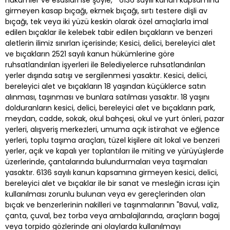
girmeyen kasap bıçağı, ekmek bıçağı, sırtı testere dişli av
bıçağı, tek veya iki yüzü keskin olarak özel amaçlarla imal
edilen bıçaklar ile kelebek tabir edilen bıçakların ve benzeri
aletlerin ilimiz sınırlan içerisinde; Kesici, delici, bereleyici alet
ve bıçakların 2521 sayılı kanun hükümlerine göre
ruhsatlandırılan işyerleri ile Belediyelerce ruhsatlandırılan
yerler dışında satışı ve sergilenmesi yasaktır. Kesici, delici,
bereleyici alet ve bıçakların 18 yaşından küçüklerce satın
alınması, taşınması ve bunlara satılması yasaktır. 18 yaşını
dolduranların kesici, delici, bereleyici alet ve bıçakların park,
meydan, cadde, sokak, okul bahçesi, okul ve yurt önleri, pazar
yerleri, alışveriş merkezleri, umuma açık istirahat ve eğlence
yerleri, toplu taşıma araçları, tüzel kişilere ait lokal ve benzeri
yerler, açık ve kapalı yer toplantıları ile miting ve yürüyüşlerde
üzerlerinde, çantalarında bulundurmaları veya taşımaları
yasaktır. 6136 sayılı kanun kapsamına girmeyen kesici, delici,
bereleyici alet ve bıçaklar ile bir sanat ve mesleğin icrası için
kullanılması zorunlu bulunan veya ev gereçlerinden olan
bıçak ve benzerlerinin nakilleri ve taşınmalarının "Bavul, valiz,
çanta, çuval, bez torba veya ambalajlarında, araçların bagaj
veya torpido gözlerinde ani olaylarda kullanılmayı