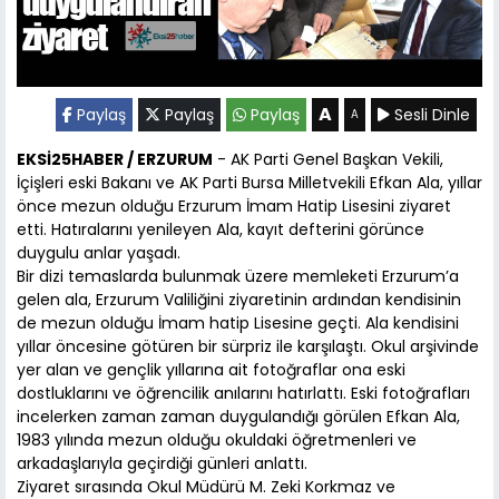
A
Paylaş
Paylaş
Paylaş
Sesli Dinle
A
EKSİ25HABER / ERZURUM
- AK Parti Genel Başkan Vekili,
İçişleri eski Bakanı ve AK Parti Bursa Milletvekili Efkan Ala, yıllar
önce mezun olduğu Erzurum İmam Hatip Lisesini ziyaret
etti. Hatıralarını yenileyen Ala, kayıt defterini görünce
duygulu anlar yaşadı.
Bir dizi temaslarda bulunmak üzere memleketi Erzurum’a
gelen ala, Erzurum Valiliğini ziyaretinin ardından kendisinin
de mezun olduğu İmam hatip Lisesine geçti. Ala kendisini
yıllar öncesine götüren bir sürpriz ile karşılaştı. Okul arşivinde
yer alan ve gençlik yıllarına ait fotoğraflar ona eski
dostluklarını ve öğrencilik anılarını hatırlattı. Eski fotoğrafları
incelerken zaman zaman duygulandığı görülen Efkan Ala,
1983 yılında mezun olduğu okuldaki öğretmenleri ve
arkadaşlarıyla geçirdiği günleri anlattı.
Ziyaret sırasında Okul Müdürü M. Zeki Korkmaz ve