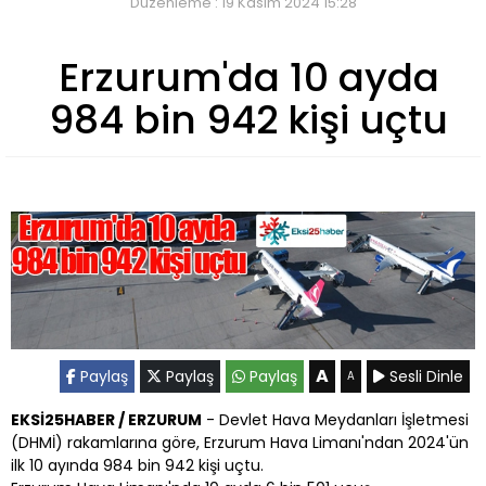
Düzenleme : 19 Kasım 2024 15:28
Erzurum'da 10 ayda
984 bin 942 kişi uçtu
A
Paylaş
Paylaş
Paylaş
Sesli Dinle
A
EKSİ25HABER / ERZURUM
- Devlet Hava Meydanları İşletmesi
(DHMİ) rakamlarına göre, Erzurum Hava Limanı'ndan 2024'ün
ilk 10 ayında 984 bin 942 kişi uçtu.