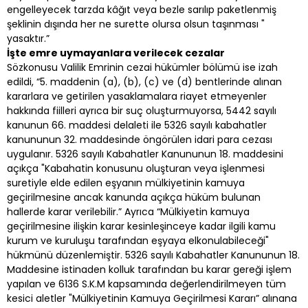
engelleyecek tarzda kâğıt veya bezle sarılıp paketlenmiş
şeklinin dışında her ne surette olursa olsun taşınması "
yasaktır.”
İşte emre uymayanlara verilecek cezalar
Sözkonusu Valilik Emrinin cezai hükümler bölümü ise izah
edildi, “5. maddenin (a), (b), (c) ve (d) bentlerinde alınan
kararlara ve getirilen yasaklamalara riayet etmeyenler
hakkında fiilleri ayrıca bir suç oluşturmuyorsa, 5442 sayılı
kanunun 66. maddesi delaleti ile 5326 sayılı kabahatler
kanununun 32. maddesinde öngörülen idari para cezası
uygulanır. 5326 sayılı Kabahatler Kanununun 18. maddesini
açıkça "Kabahatin konusunu oluşturan veya işlenmesi
suretiyle elde edilen eşyanın mülkiyetinin kamuya
geçirilmesine ancak kanunda açıkça hüküm bulunan
hallerde karar verilebilir.” Ayrıca “Mülkiyetin kamuya
geçirilmesine ilişkin karar kesinleşinceye kadar ilgili kamu
kurum ve kuruluşu tarafından eşyaya elkonulabileceği"
hükmünü düzenlemiştir. 5326 sayılı Kabahatler Kanununun 18.
Maddesine istinaden kolluk tarafından bu karar gereği işlem
yapılan ve 6136 S.K.M kapsamında değerlendirilmeyen tüm
kesici aletler "Mülkiyetinin Kamuya Geçirilmesi Kararı” alınana