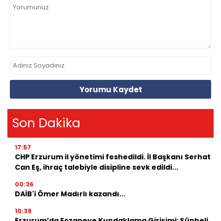
Yorumu Kaydet
Son Dakika
17:57
CHP Erzurum il yönetimi feshedildi. İl Başkanı Serhat
Can Eş, ihraç talebiyle disipline sevk edildi...
00:36
DAİB'i Ömer Madırlı kazandı...
10:39
Erzurum’da Eczaneye Kundaklama Girişimi: Şüpheli