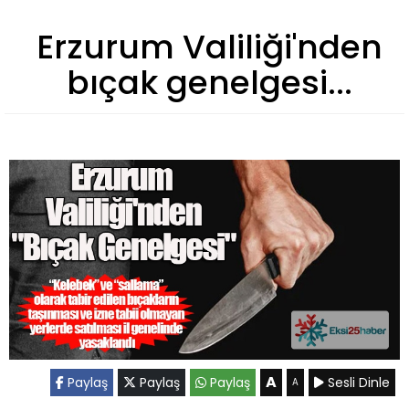
Erzurum Valiliği'nden
bıçak genelgesi...
A
Paylaş
Paylaş
Paylaş
Sesli Dinle
A