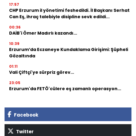
17:57
CHP Erzurum il yönetimi feshedildi. İl Başkanı Serhat
Can Eş, ihraç talebiyle disipline sevk edildi...
00:36
DAİB'i Ömer Madırlı kazandı...
10:39
Erzurum’da Eczaneye Kundaklama Girişimi: Şüpheli
Gözaltında
01:11
Vali Çiftçi'ye sürpriz görev...
23:05
Erzurum'da FETÖ'cülere eş zamanlı operasyon...
Facebook
Twitter