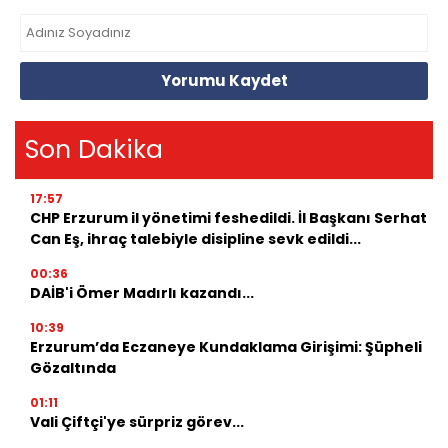
Yorumu Kaydet
Son Dakika
17:57
CHP Erzurum il yönetimi feshedildi. İl Başkanı Serhat
Can Eş, ihraç talebiyle disipline sevk edildi...
00:36
DAİB'i Ömer Madırlı kazandı...
10:39
Erzurum’da Eczaneye Kundaklama Girişimi: Şüpheli
Gözaltında
01:11
Vali Çiftçi'ye sürpriz görev...