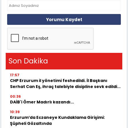
Yorumu Kaydet
Son Dakika
17:57
CHP Erzurum il yönetimi feshedildi. İl Başkanı
Serhat Can Eş, ihraç talebiyle disipline sevk edildi...
00:36
DAİB'i Ömer Madırlı kazandı...
10:39
Erzurum’da Eczaneye Kundaklama Girişimi:
Şüpheli Gözaltında