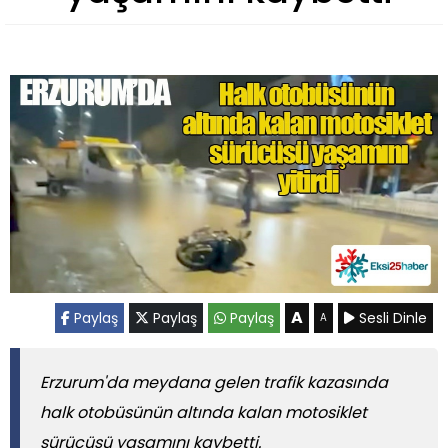
A
Paylaş
Paylaş
Paylaş
Sesli Dinle
A
Erzurum'da meydana gelen trafik kazasında
halk otobüsünün altında kalan motosiklet
sürücüsü yaşamını kaybetti.