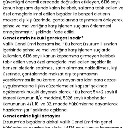
güvenliğini önemli derecede doğrudan etkileyen, 6136 sayılı
kanun kapsamı dışında kalan kelebek, sallama tabir edilen ve
özel amaçlarla imal edilen bıçaklar ile benzeri aletlerin
maksat dışı kişi üzerinde, çantalarında taşınmasını önleyerek,
şahsa ve mal varlığına karşı işlenen suçların önlenmesi
amaçlanmıştır.” şeklinde ifade edildi.
Genel emrin hukuki gerekçesi nedir?
Valilik Genel Emri kapsamı ise, “ Bu karar; Erzurum il sınırları
içerisinde şahsa ve mal varlığına karşı işlenen suçlarda
kullanılan, 6136 sayılı kanun kapsamına girmeyen kelebek
tabir edilen veya özel amaçlarla imal edilen bıçaklar ile
benzeri aletlerin satılması, satın alınması, nakledilmesi, kişi
üzerinde, çantalarında maksat dışı taşınmasının
yasaklanması ile bu karara uymayanlara idari para cezası
uygulanmasına ilişkin düzenlemeleri kapsar” şeklinde
açıklanarak hukuki dayanak olarak, “ Bu karar; 5442 sayılı İl
İdaresi Kanunun 11/c maddesi, 5326 sayılı Kabahatler
Kanununun 4/1, 18. ve 32. madde hükümlerine dayanılarak
hazırlanmıştır.” şeklinde açıklandı.
Genel emirle ilgili detaylar
Erzurum’da bıçaklarla alakalı Valilik Genel Emri’nin genel
hükümler ve esasları ise şöyle, “ 6136 sayılı kanun kapsamına