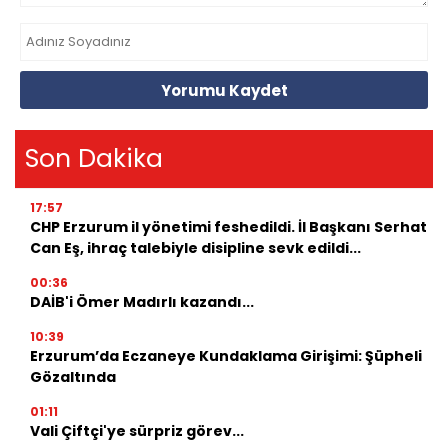
Yorumu Kaydet
Son Dakika
17:57
CHP Erzurum il yönetimi feshedildi. İl Başkanı Serhat
Can Eş, ihraç talebiyle disipline sevk edildi...
00:36
DAİB'i Ömer Madırlı kazandı...
10:39
Erzurum’da Eczaneye Kundaklama Girişimi: Şüpheli
Gözaltında
01:11
Vali Çiftçi'ye sürpriz görev...