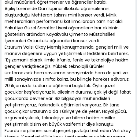
okul müdürleri, öğretmenler ve öğrenciler katıldı.
Açılış töreninde Dumlupınar ilkokulu öğrencilerinin
oluşturduğu Mehteran takımı mini konser verdi. Minik
mehteranların performansı katılımcılardan tam not aldı.
Yakutiye Güzel Sanatlar Lisesi öğrencilerin bar ekibinin
gösterisin ardından Kayakyolu Çimento Müstahsilleri
İşverenleri Ortaokulu öğrencileri konser verdi.
Erzurum Valisi Okay Memiş konuşmasında, gençleri milli ve
manevi değerlere uygun yetiştirmek istediklerini belirterek,
“Eş zamanlı olarak ilimle, irfanla, fenle ve teknolojiye hakim
gençler yetiştireceğiz. Yüksek teknolojili ürünler
üretemezsek hem savunma sanayimizde hem de yerli ve
millî sanayimizde sınıfta kalırız, bu bilinçle hareket ediyoruz.
20 ilçemizde kodlama eğitimini başlattık. Öyle güzel
çocuklar keşfediyoruz ki, ailesinin durumu çok iyi değil fakat
çocuklarda cevher var. Biz bilgisayar mühendisleri
yetiştirmiyoruz, farkındalık eğitimleri veriyoruz. Bir tane
çocuk çıkar Erzurum’a da Türkiye’ye de yeter. Hayal gücü,
özgüveni yüksek, teknolojiye ve bilime hakim nesiller
yetiştirmek bizim en büyük vazifemiz” diye konuştu.
Fuarda sergilenen sanal gerçek gözlüğü test eden Vali okay