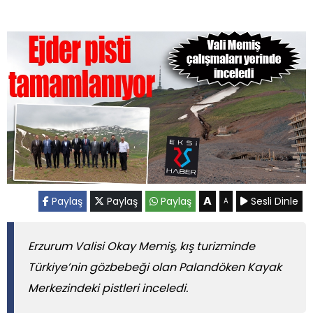
A
Paylaş
Paylaş
Paylaş
Sesli Dinle
A
Erzurum Valisi Okay Memiş, kış turizminde
Türkiye’nin gözbebeği olan Palandöken Kayak
Merkezindeki pistleri inceledi.