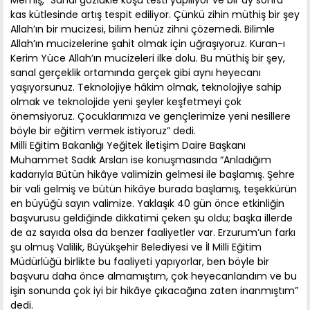
Memiş, “Sanal gözlükle koşu testi yapılıyor ve bir ay sonra
kas kütlesinde artış tespit ediliyor. Çünkü zihin müthiş bir şey
Allah’ın bir mucizesi, bilim henüz zihni çözemedi. Bilimle
Allah’ın mucizelerine şahit olmak için uğraşıyoruz. Kuran-ı
Kerim Yüce Allah’ın mucizeleri ilke dolu. Bu müthiş bir şey,
sanal gerçeklik ortamında gerçek gibi aynı heyecanı
yaşıyorsunuz. Teknolojiye hâkim olmak, teknolojiye sahip
olmak ve teknolojide yeni şeyler keşfetmeyi çok
önemsiyoruz. Çocuklarımıza ve gençlerimize yeni nesillere
böyle bir eğitim vermek istiyoruz” dedi.
Milli Eğitim Bakanlığı Yeğitek İletişim Daire Başkanı
Muhammet Sadık Arslan ise konuşmasında “Anladığım
kadarıyla Bütün hikâye valimizin gelmesi ile başlamış. Şehre
bir vali gelmiş ve bütün hikâye burada başlamış, teşekkürün
en büyüğü sayın valimize. Yaklaşık 40 gün önce etkinliğin
başvurusu geldiğinde dikkatimi çeken şu oldu; başka illerde
de az sayıda olsa da benzer faaliyetler var. Erzurum’un farkı
şu olmuş Valilik, Büyükşehir Belediyesi ve İl Milli Eğitim
Müdürlüğü birlikte bu faaliyeti yapıyorlar, ben böyle bir
başvuru daha önce almamıştım, çok heyecanlandım ve bu
işin sonunda çok iyi bir hikâye çıkacağına zaten inanmıştım”
dedi.