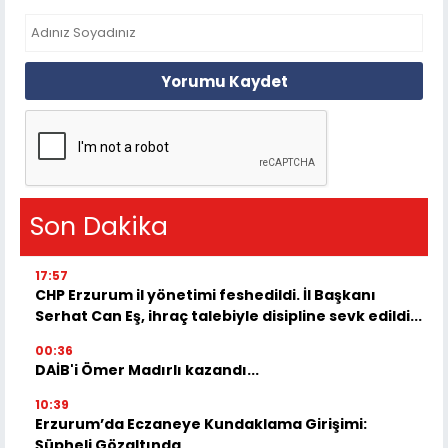
Yorumu Kaydet
Son Dakika
17:57
CHP Erzurum il yönetimi feshedildi. İl Başkanı
Serhat Can Eş, ihraç talebiyle disipline sevk edildi...
00:36
DAİB'i Ömer Madırlı kazandı...
10:39
Erzurum’da Eczaneye Kundaklama Girişimi:
Şüpheli Gözaltında