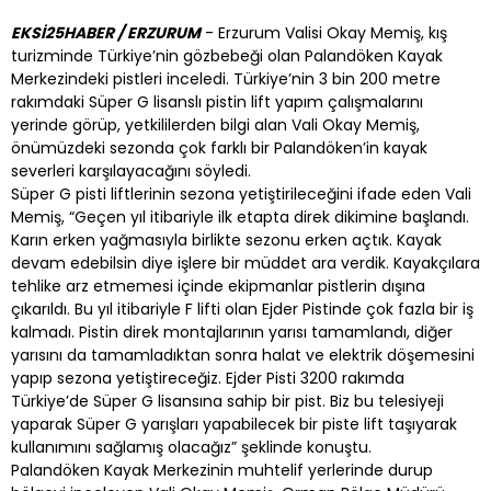
EKSİ25HABER / ERZURUM
- Erzurum Valisi Okay Memiş, kış
turizminde Türkiye’nin gözbebeği olan Palandöken Kayak
Merkezindeki pistleri inceledi. Türkiye’nin 3 bin 200 metre
rakımdaki Süper G lisanslı pistin lift yapım çalışmalarını
yerinde görüp, yetkililerden bilgi alan Vali Okay Memiş,
önümüzdeki sezonda çok farklı bir Palandöken’in kayak
severleri karşılayacağını söyledi.
Süper G pisti liftlerinin sezona yetiştirileceğini ifade eden Vali
Memiş, “Geçen yıl itibariyle ilk etapta direk dikimine başlandı.
Karın erken yağmasıyla birlikte sezonu erken açtık. Kayak
devam edebilsin diye işlere bir müddet ara verdik. Kayakçılara
tehlike arz etmemesi içinde ekipmanlar pistlerin dışına
çıkarıldı. Bu yıl itibariyle F lifti olan Ejder Pistinde çok fazla bir iş
kalmadı. Pistin direk montajlarının yarısı tamamlandı, diğer
yarısını da tamamladıktan sonra halat ve elektrik döşemesini
yapıp sezona yetiştireceğiz. Ejder Pisti 3200 rakımda
Türkiye’de Süper G lisansına sahip bir pist. Biz bu telesiyeji
yaparak Süper G yarışları yapabilecek bir piste lift taşıyarak
kullanımını sağlamış olacağız” şeklinde konuştu.
Palandöken Kayak Merkezinin muhtelif yerlerinde durup