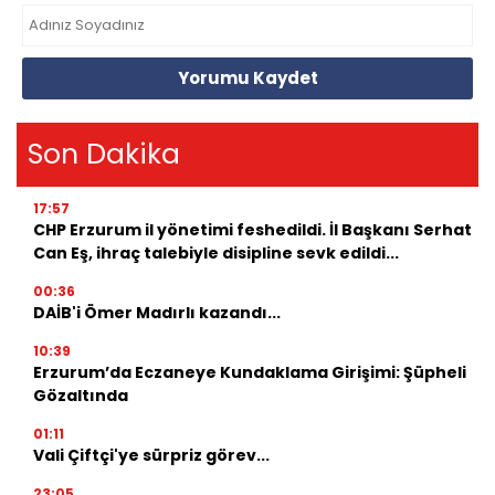
Yorumu Kaydet
Son Dakika
17:57
CHP Erzurum il yönetimi feshedildi. İl Başkanı Serhat
Can Eş, ihraç talebiyle disipline sevk edildi...
00:36
DAİB'i Ömer Madırlı kazandı...
10:39
Erzurum’da Eczaneye Kundaklama Girişimi: Şüpheli
Gözaltında
01:11
Vali Çiftçi'ye sürpriz görev...
23:05