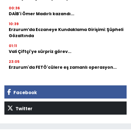
00:36
DAİB'i Ömer Madırlı kazandı...
10:39
Erzurum’da Eczaneye Kundaklama Girişimi: Şüpheli
Gözaltında
01:11
Vali Çiftçi'ye sürpriz görev...
23:05
Erzurum'da FETÖ'cülere eş zamanlı operasyon...
Facebook
Twitter