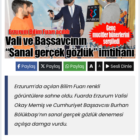
A
Paylaş
Paylaş
Paylaş
Sesli Dinle
A
Erzurum’da açılan Bilim Fuarı renkli
görüntülere sahne oldu. Fuarda Erzurum Valisi
Okay Memiş ve Cumhuriyet Başsavcısı Burhan
Bölükbaşı’nın sanal gerçek gözlük denemesi
açılışa damga vurdu.