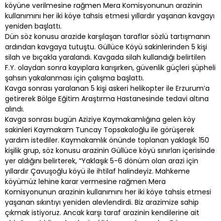
köyüne verilmesine rağmen Mera Komisyonunun arazinin
kullanımını her iki köye tahsis etmesi yıllardır yaşanan kavgayı
yeniden başlattı.
Dün söz konusu arazide karşılaşan taraflar sözlü tartışmanın
ardından kavgaya tutuştu. Güllüce Köyü sakinlerinden 5 kişi
silah ve bıçakla yaralandı. Kavgada silah kullandığı belirtilen
F.Y. olaydan sonra kayıplara karışırken, güvenlik güçleri şüpheli
şahsın yakalanması için çalışma başlattı.
Kavga sonrası yaralanan 5 kişi askeri helikopter ile Erzurum’a
getirerek Bölge Eğitim Araştırma Hastanesinde tedavi altına
alındı.
Kavga sonrası bugün Aziziye Kaymakamlığına gelen köy
sakinleri Kaymakam Tuncay Topsakaloğlu ile görüşerek
yardım istediler. Kaymakamlık önünde toplanan yaklaşık 150
kişilik grup, söz konusu arazinin Güllüce köyü sınırları içerisinde
yer aldığını belirterek, “Yaklaşık 5-6 dönüm olan arazi için
yıllardır Çavuşoğlu köyü ile ihtilaf halindeyiz. Mahkeme
köyümüz lehine karar vermesine rağmen Mera
Komisyonunun arazinin kullanımını her iki köye tahsis etmesi
yaşanan sıkıntıyı yeniden alevlendirdi. Biz arazimize sahip
çıkmak istiyoruz. Ancak karşı taraf arazinin kendilerine ait