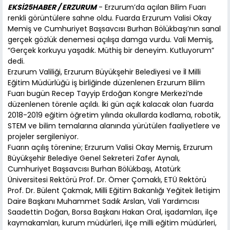
EKSİ25HABER / ERZURUM
- Erzurum’da açılan Bilim Fuarı
renkli görüntülere sahne oldu. Fuarda Erzurum Valisi Okay
Memiş ve Cumhuriyet Başsavcısı Burhan Bölükbaşı’nın sanal
gerçek gözlük denemesi açılışa damga vurdu. Vali Memiş,
“Gerçek korkuyu yaşadık. Müthiş bir deneyim. Kutluyorum”
dedi.
Erzurum Valiliği, Erzurum Büyükşehir Belediyesi ve İl Milli
Eğitim Müdürlüğü iş birliğinde düzenlenen Erzurum Bilim
Fuarı bugün Recep Tayyip Erdoğan Kongre Merkezi’nde
düzenlenen törenle açıldı. İki gün açık kalacak olan fuarda
2018-2019 eğitim öğretim yılında okullarda kodlama, robotik,
STEM ve bilim temalarına alanında yürütülen faaliyetlere ve
projeler sergileniyor.
Fuarın açılış törenine; Erzurum Valisi Okay Memiş, Erzurum
Büyükşehir Belediye Genel Sekreteri Zafer Aynalı,
Cumhuriyet Başsavcısı Burhan Bölükbaşı, Atatürk
Üniversitesi Rektörü Prof. Dr. Ömer Çomaklı, ETÜ Rektörü
Prof. Dr. Bülent Çakmak, Milli Eğitim Bakanlığı Yeğitek İletişim
Daire Başkanı Muhammet Sadık Arslan, Vali Yardımcısı
Saadettin Doğan, Borsa Başkanı Hakan Oral, işadamları, ilçe
kaymakamları, kurum müdürleri, ilçe milli eğitim müdürleri,