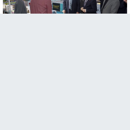
A
Paylaş
Paylaş
Paylaş
Sesli Dinle
A
Erzurum Büyükşehir Belediyesi tarafından
düzenlenen Doğu Anadolu Erzurum 7. Kitap
Fuarı, düzenlenen törenle kapılarını
kitapseverlere açtı.
EKSİ25HABER / ERZURUM
- Erzurum Büyükşehir Belediyesi
tarafından düzenlenen Doğu Anadolu Erzurum 7. Kitap Fuarı,