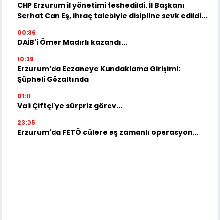
CHP Erzurum il yönetimi feshedildi. İl Başkanı
Serhat Can Eş, ihraç talebiyle disipline sevk edildi...
00:36
DAİB'i Ömer Madırlı kazandı...
10:39
Erzurum’da Eczaneye Kundaklama Girişimi:
Şüpheli Gözaltında
01:11
Vali Çiftçi'ye sürpriz görev...
23:05
Erzurum'da FETÖ'cülere eş zamanlı operasyon...