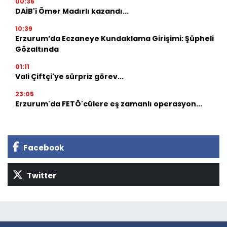
00:36
DAİB'i Ömer Madırlı kazandı...
10:39
Erzurum’da Eczaneye Kundaklama Girişimi: Şüpheli
Gözaltında
01:11
Vali Çiftçi'ye sürpriz görev...
23:05
Erzurum'da FETÖ'cülere eş zamanlı operasyon...
Facebook
Twitter