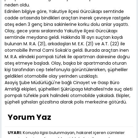
neden oldu.
Edinilen bilgiye göre, Yakutiye ilçesi Gürcükapı semtinde
cadde ortasında bindikleri araçtan inerek çevreye rastgele
ateş eden 3 genç bina sakinlerine korku dolu anlar yaşattı.
Olay, gece yarısı sıralarında Yakutiye ilçesi Gürcükapı
semtinde meydana geldi. Hakkında 18 ayrı suçtan kaydı
bulunan M. R.A. (21), arkadaşları M. E.K. (21) ve A.T. (22) ile
otomobille İhmal Cami Sokak’a geldi. Burada araçtan inen
M. R.A. elindeki pompalı tüfek ile apartman dairesine doğru
ateş etmeye başladı. Olay, başka bir apartmanda oturan
kişi tarafından cep telefonuyla görüntülenirken, şüpheliler
geldikleri otomobille olay yerinden uzaklaştı.
Asayiş Şube Müdürlüğü'ne bağlı Cinayet ve Gasp Büro
Amirliği ekipleri, şüphelileri Şükrüpaşa Mahallesi’nde suç aleti
pompalı tüfekle park halindeki otomobilde yakaladı. Ekipler,
şüpheli şahısları gözaltına alarak polis merkezine götürdü.
Yorum Yaz
UYARI:
Konuyla ilgisi bulunmayan, hakaret içeren cümleler