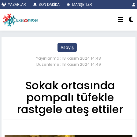
YAZARLAR
SON DAKİKA
MANŞETLER
Asayiş
Yayınlanma : 18 Kasım 2024 14:48
Düzenleme : 18 Kasım 2024 14:49
Sokak ortasında
pompalı tüfekle
rastgele ateş ettiler