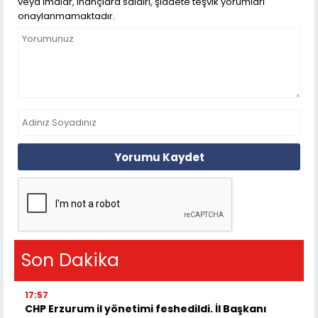
veya imalar, inançlara saldırı, şiddete teşvik yorumları
onaylanmamaktadır.
Yorumu Kaydet
Son Dakika
17:57
CHP Erzurum il yönetimi feshedildi. İl Başkanı