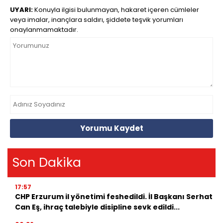
UYARI:
Konuyla ilgisi bulunmayan, hakaret içeren cümleler
veya imalar, inançlara saldırı, şiddete teşvik yorumları
onaylanmamaktadır.
Yorumu Kaydet
Son Dakika
17:57
CHP Erzurum il yönetimi feshedildi. İl Başkanı Serhat
Can Eş, ihraç talebiyle disipline sevk edildi...