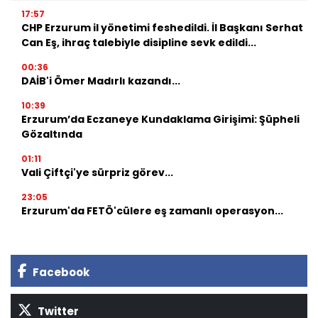
17:57
CHP Erzurum il yönetimi feshedildi. İl Başkanı Serhat
Can Eş, ihraç talebiyle disipline sevk edildi...
00:36
DAİB'i Ömer Madırlı kazandı...
10:39
Erzurum’da Eczaneye Kundaklama Girişimi: Şüpheli
Gözaltında
01:11
Vali Çiftçi'ye sürpriz görev...
23:05
Erzurum'da FETÖ'cülere eş zamanlı operasyon...
Facebook
Twitter