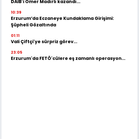
DAİB'i Ömer Madırlı kazandı...
10:39
Erzurum’da Eczaneye Kundaklama Girişimi:
Şüpheli Gözaltında
01:11
Vali Çiftçi'ye sürpriz görev...
23:05
Erzurum'da FETÖ'cülere eş zamanlı operasyon...