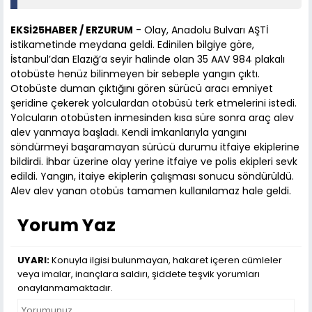
EKSİ25HABER / ERZURUM
- Olay, Anadolu Bulvarı AŞTİ
istikametinde meydana geldi. Edinilen bilgiye göre,
İstanbul’dan Elazığ’a seyir halinde olan 35 AAV 984 plakalı
otobüste henüz bilinmeyen bir sebeple yangın çıktı.
Otobüste duman çıktığını gören sürücü aracı emniyet
şeridine çekerek yolculardan otobüsü terk etmelerini istedi.
Yolcuların otobüsten inmesinden kısa süre sonra araç alev
alev yanmaya başladı. Kendi imkanlarıyla yangını
söndürmeyi başaramayan sürücü durumu itfaiye ekiplerine
bildirdi. İhbar üzerine olay yerine itfaiye ve polis ekipleri sevk
edildi. Yangın, itaiye ekiplerin çalışması sonucu söndürüldü.
Alev alev yanan otobüs tamamen kullanılamaz hale geldi.
Yorum Yaz
UYARI:
Konuyla ilgisi bulunmayan, hakaret içeren cümleler
veya imalar, inançlara saldırı, şiddete teşvik yorumları
onaylanmamaktadır.