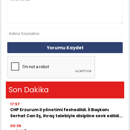
Yorumu Kaydet
Son Dakika
17:57
CHP Erzurum il yönetimi feshedildi. İl Başkanı
Serhat Can Eş, ihraç talebiyle disipline sevk edildi...
00:36