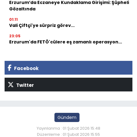
Erzurum’da Eczaneye Kundaklama Girişimi: Şüpheli
Gözaltında
01:11
Vali Çiftçi'ye sürpriz görev...
23:05
Erzurum'da FETÖ'cülere eş zamanlı operasyon...
Facebook
Twitter
Gündem
Yayınlanma : 01 Şubat 2026 15:48
Düzenleme : 01 Şubat 2026 15:55