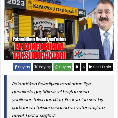
A
Paylaş
Paylaş
Paylaş
Sesli Dinle
A
Palandöken Belediyesi tarafından ilçe
genelinde geçtiğimiz yıl baştan sona
yenilenen taksi durakları, Erzurum’un sert kış
şartlarında taksici esnafına ve vatandaşlara
büyük konfor sağladı.