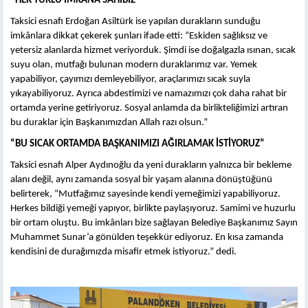
“HER TÜRLÜ İMKÂNA SAHİBİZ”
Taksici esnafı Erdoğan Asiltürk ise yapılan durakların sunduğu
imkânlara dikkat çekerek şunları ifade etti: “Eskiden sağlıksız ve
yetersiz alanlarda hizmet veriyorduk. Şimdi ise doğalgazla ısınan, sıcak
suyu olan, mutfağı bulunan modern duraklarımız var. Yemek
yapabiliyor, çayımızı demleyebiliyor, araçlarımızı sıcak suyla
yıkayabiliyoruz. Ayrıca abdestimizi ve namazımızı çok daha rahat bir
ortamda yerine getiriyoruz. Sosyal anlamda da birlikteliğimizi artıran
bu duraklar için Başkanımızdan Allah razı olsun.”
“BU SICAK ORTAMDA BAŞKANIMIZI AĞIRLAMAK İSTİYORUZ”
Taksici esnafı Alper Aydınoğlu da yeni durakların yalnızca bir bekleme
alanı değil, aynı zamanda sosyal bir yaşam alanına dönüştüğünü
belirterek, “Mutfağımız sayesinde kendi yemeğimizi yapabiliyoruz.
Herkes bildiği yemeği yapıyor, birlikte paylaşıyoruz. Samimi ve huzurlu
bir ortam oluştu. Bu imkânları bize sağlayan Belediye Başkanımız Sayın
Muhammet Sunar’a gönülden teşekkür ediyoruz. En kısa zamanda
kendisini de durağımızda misafir etmek istiyoruz.” dedi.