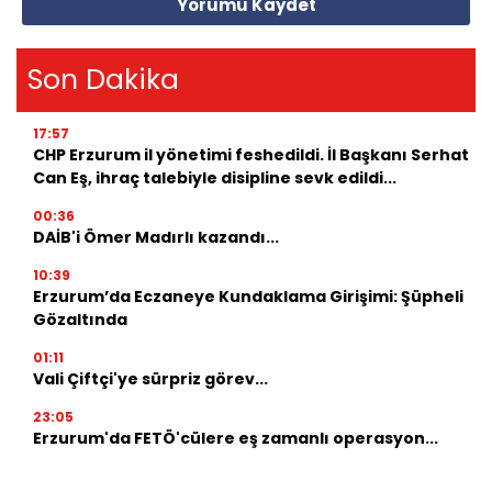
Yorumu Kaydet
Son Dakika
17:57
CHP Erzurum il yönetimi feshedildi. İl Başkanı Serhat
Can Eş, ihraç talebiyle disipline sevk edildi...
00:36
DAİB'i Ömer Madırlı kazandı...
10:39
Erzurum’da Eczaneye Kundaklama Girişimi: Şüpheli
Gözaltında
01:11
Vali Çiftçi'ye sürpriz görev...
23:05
Erzurum'da FETÖ'cülere eş zamanlı operasyon...