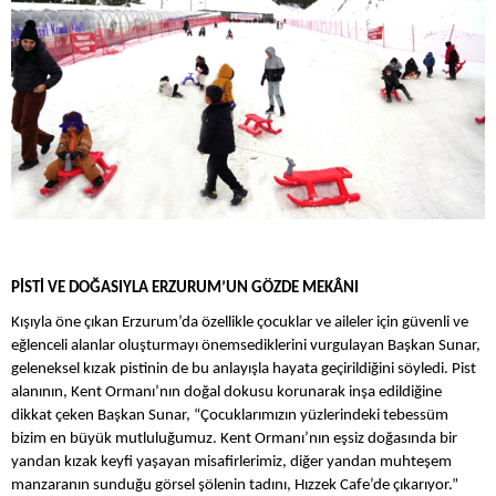
PİSTİ VE DOĞASIYLA ERZURUM’UN GÖZDE MEKÂNI
Kışıyla öne çıkan Erzurum’da özellikle çocuklar ve aileler için güvenli ve
eğlenceli alanlar oluşturmayı önemsediklerini vurgulayan Başkan Sunar,
geleneksel kızak pistinin de bu anlayışla hayata geçirildiğini söyledi. Pist
alanının, Kent Ormanı’nın doğal dokusu korunarak inşa edildiğine
dikkat çeken Başkan Sunar, “Çocuklarımızın yüzlerindeki tebessüm
bizim en büyük mutluluğumuz. Kent Ormanı’nın eşsiz doğasında bir
yandan kızak keyfi yaşayan misafirlerimiz, diğer yandan muhteşem
manzaranın sunduğu görsel şölenin tadını, Hızzek Cafe’de çıkarıyor.”