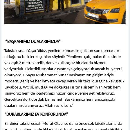
“BAŞKANIMIZ DUALARIMIZDA”
Taksici esnafı Yaşar Yıldız, yenileme öncesi koşulların son derece zor
olduğunu belirterek şunları söyledi: “Yenileme çalışmaları öncesinde
yaklaşık 2 metrekarelik, dar ve kullanışsız bir alanda hizmet
veriyorduk. Elektrikli ısıtıcılarla ısınmaya çalışıyorduk ancak bu yeterli
olmuyordu. Sayın Muhammet Sunar Başkanımızın girişimleriyle
modern, geniş ve her ihtiyaca cevap veren bir taksi durağına kavuştuk.
Lavabosu, WC’si, mutfağı ve doğalgazlı ısıtma sistemi var. Artık hem
ısınıyoruz hem de ibadetimizi huzur içinde yerine getirebiliyoruz.
Gerçekten dört dörtlük bir hizmet. Başkanımızı her namazımızda
dualarımızda anıyoruz. Allah razı olsun.”
“DURAKLARIMIZ EV KONFORUNDA”
Bir diğer taksici esnafı Murat Otcu ise daha önce çok küçük alanlarda
zor şartlar altında çalıştıklarını belirterek, yapılan yenilemeyle birlikte