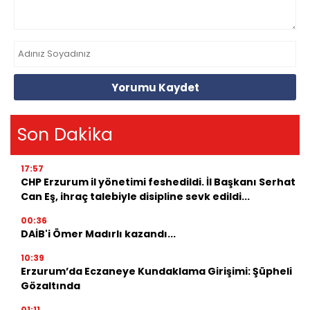
Yorumu Kaydet
Son Dakika
17:57
CHP Erzurum il yönetimi feshedildi. İl Başkanı Serhat
Can Eş, ihraç talebiyle disipline sevk edildi...
00:36
DAİB'i Ömer Madırlı kazandı...
10:39
Erzurum’da Eczaneye Kundaklama Girişimi: Şüpheli
Gözaltında
01:11