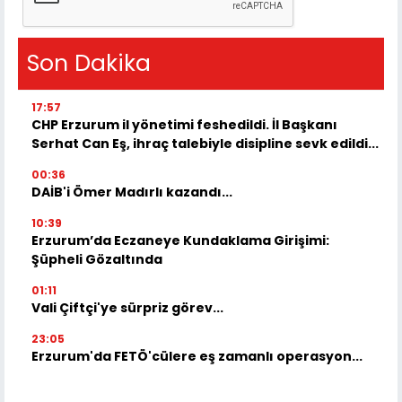
Son Dakika
17:57
CHP Erzurum il yönetimi feshedildi. İl Başkanı
Serhat Can Eş, ihraç talebiyle disipline sevk edildi...
00:36
DAİB'i Ömer Madırlı kazandı...
10:39
Erzurum’da Eczaneye Kundaklama Girişimi:
Şüpheli Gözaltında
01:11
Vali Çiftçi'ye sürpriz görev...
23:05
Erzurum'da FETÖ'cülere eş zamanlı operasyon...