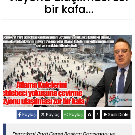
bir kafa...
A
Paylaş
Paylaş
Paylaş
Sesli Dinle
A
Demokrat Parti Genel Başkan Danışmanı ve