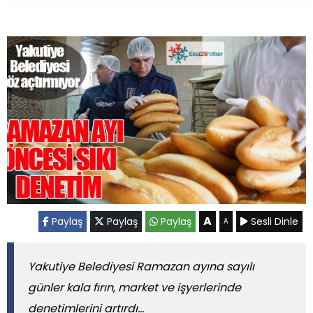
A
Paylaş
Paylaş
Paylaş
Sesli Dinle
A
Yakutiye Belediyesi Ramazan ayına sayılı
günler kala fırın, market ve işyerlerinde
denetimlerini artırdı...