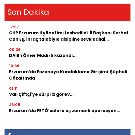
Son Dakika
17:57
CHP Erzurum il yönetimi feshedildi. İl Başkanı Serhat
Can Eş, ihraç talebiyle disipline sevk edildi...
00:36
DAİB'i Ömer Madırlı kazandı...
10:39
Erzurum’da Eczaneye Kundaklama Girişimi: Şüpheli
Gözaltında
01:11
Vali Çiftçi'ye sürpriz görev...
23:05
Erzurum'da FETÖ'cülere eş zamanlı operasyon...