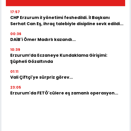
17:57
CHP Erzurum il yönetimi feshedildi. İl Başkanı
Serhat Can Eş, ihraç talebiyle disipline sevk edildi...
00:36
DAİB'i Ömer Madırlı kazandı...
10:39
Erzurum’da Eczaneye Kundaklama Girişimi:
Şüpheli Gözaltında
01:11
Vali Çiftçi'ye sürpriz görev...
23:05
Erzurum'da FETÖ'cülere eş zamanlı operasyon...