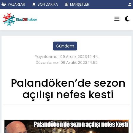
YAZARLAR
SON DAKİKA
MANŞETLER
Gündem
Yayınlanma : 09 Aralık 2023 14:44
Düzenleme : 09 Aralık 2023 14:52
Palandöken’de sezon
açılışı nefes kesti