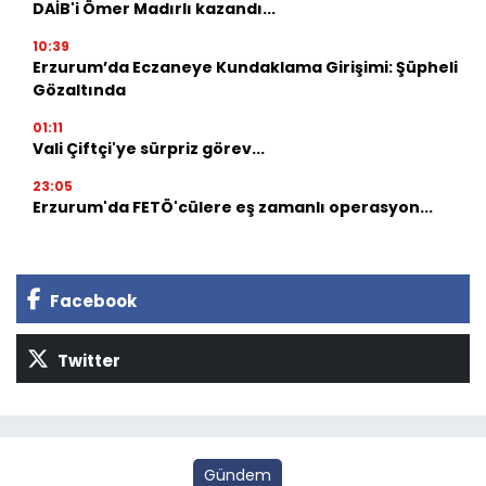
DAİB'i Ömer Madırlı kazandı...
10:39
Erzurum’da Eczaneye Kundaklama Girişimi: Şüpheli
Gözaltında
01:11
Vali Çiftçi'ye sürpriz görev...
23:05
Erzurum'da FETÖ'cülere eş zamanlı operasyon...
Facebook
Twitter
Gündem