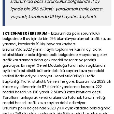
Erzurum’da polis sorumluluk bölgesinde 11 ay
içinde bin 256 ölümlü-yaralamalı trafik kazası
yaşandı, kazalarda 19 kişi hayatını kaybetti.
EKSİ25HABER / ERZURUM
- Erzurum’da polis sorumluluk
bölgesinde 11 ay içinde bin 256 ölümlü-yaralamalı trafik kazası
yaşandı, kazalarda 19 kişi hayatını kaybetti.
Erzurum’da 2023 yılının 11 aylık toplam ve Kasım ayı trafik
istatistiklerine bakıldığında polis bölgesinde meydana gelen
trafik kazalarında daha çok maddi hasarlar yaşandığı
görülüyor. Emniyet Genel Müdürlüğü tarafından açıklanan
aylık trafik istatistik bültenindeki ölü sayıları kaza yerindeki
verileri ifade ediyor. Emniyet Genel Müdürlüğü Trafik
Başkanlığı Trafik İstatistik Verileri ’ne göre; Erzurum’da 2023 yılı
Kasım ayı döneminde 117 ölümlü-yaralamalı kazada, 222
maddi hasarlı ve 196 yaralı, 2 ölümlü kaza kayıtlara geçti.
Tarafların anlaşarak kendi aralarında tutanak tanzim ettiği
maddi hasarlı trafik kaza sayıları dahil edilmiyor.
Erzurum polis bölgesinde 2023 yılı 11 aylık kazalara bakıldığında
ise bin 256 ölümlü-yaralamalı, bin 995 maddi hasarlı kazada