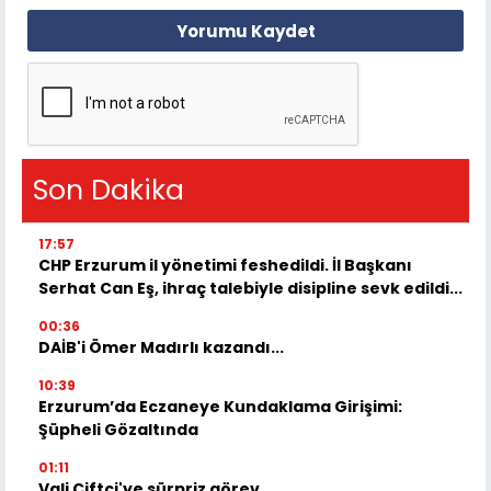
Yorumu Kaydet
Son Dakika
17:57
CHP Erzurum il yönetimi feshedildi. İl Başkanı
Serhat Can Eş, ihraç talebiyle disipline sevk edildi...
00:36
DAİB'i Ömer Madırlı kazandı...
10:39
Erzurum’da Eczaneye Kundaklama Girişimi:
Şüpheli Gözaltında
01:11
Vali Çiftçi'ye sürpriz görev...