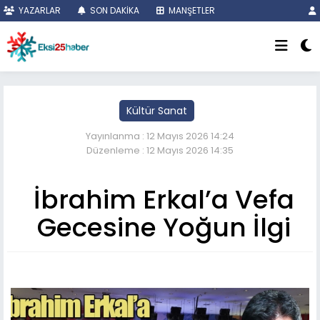
YAZARLAR
SON DAKİKA
MANŞETLER
Kültür Sanat
Yayınlanma : 12 Mayıs 2026 14:24
Düzenleme : 12 Mayıs 2026 14:35
İbrahim Erkal’a Vefa
Gecesine Yoğun İlgi