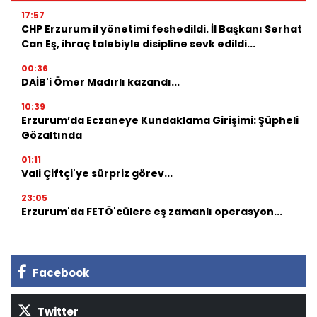
17:57
CHP Erzurum il yönetimi feshedildi. İl Başkanı Serhat
Can Eş, ihraç talebiyle disipline sevk edildi...
00:36
DAİB'i Ömer Madırlı kazandı...
10:39
Erzurum’da Eczaneye Kundaklama Girişimi: Şüpheli
Gözaltında
01:11
Vali Çiftçi'ye sürpriz görev...
23:05
Erzurum'da FETÖ'cülere eş zamanlı operasyon...
Facebook
Twitter