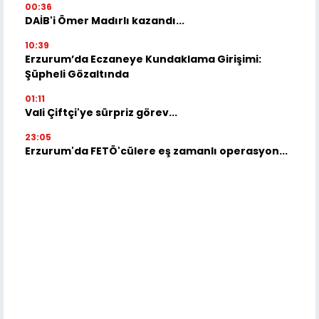
00:36
DAİB'i Ömer Madırlı kazandı...
10:39
Erzurum’da Eczaneye Kundaklama Girişimi:
Şüpheli Gözaltında
01:11
Vali Çiftçi'ye sürpriz görev...
23:05
Erzurum'da FETÖ'cülere eş zamanlı operasyon...