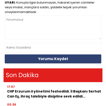
UYARI:
Konuyla ilgisi bulunmayan, hakaret içeren cümleler
veya imalar, inançlara saldırı, şiddete teşvik yorumları
onaylanmamaktadır.
Yorumu Kaydet
Son Dakika
17:57
CHP Erzurum il yönetimi feshedildi. İl Başkanı Serhat
Can Eş, ihraç talebiyle disipline sevk edildi...
00:36