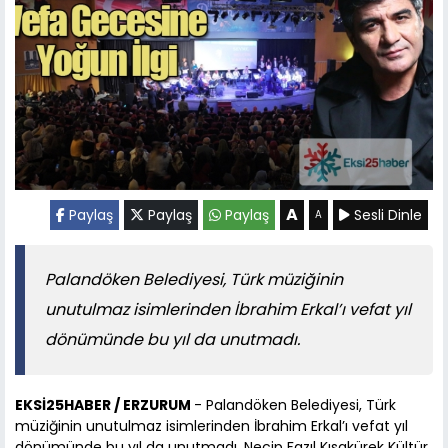
A
Paylaş
Paylaş
Paylaş
Sesli Dinle
A
Palandöken Belediyesi, Türk müziğinin
unutulmaz isimlerinden İbrahim Erkal’ı vefat yıl
dönümünde bu yıl da unutmadı.
EKSİ25HABER / ERZURUM
- Palandöken Belediyesi, Türk
müziğinin unutulmaz isimlerinden İbrahim Erkal’ı vefat yıl
dönümünde bu yıl da unutmadı. Necip Fazıl Kısakürek Kültür