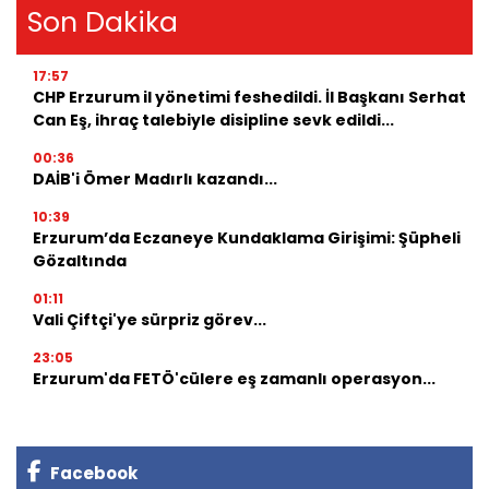
Son Dakika
17:57
CHP Erzurum il yönetimi feshedildi. İl Başkanı Serhat
Can Eş, ihraç talebiyle disipline sevk edildi...
00:36
DAİB'i Ömer Madırlı kazandı...
10:39
Erzurum’da Eczaneye Kundaklama Girişimi: Şüpheli
Gözaltında
01:11
Vali Çiftçi'ye sürpriz görev...
23:05
Erzurum'da FETÖ'cülere eş zamanlı operasyon...
Facebook