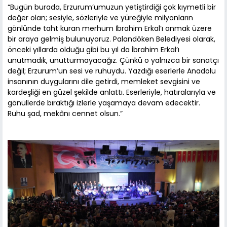
“Bugün burada, Erzurum’umuzun yetiştirdiği çok kıymetli bir
değer olan; sesiyle, sözleriyle ve yüreğiyle milyonların
gönlünde taht kuran merhum İbrahim Erkal’ı anmak üzere
bir araya gelmiş bulunuyoruz. Palandöken Belediyesi olarak,
önceki yıllarda olduğu gibi bu yıl da İbrahim Erkal’ı
unutmadık, unutturmayacağız. Çünkü o yalnızca bir sanatçı
değil; Erzurum’un sesi ve ruhuydu. Yazdığı eserlerle Anadolu
insanının duygularını dile getirdi, memleket sevgisini ve
kardeşliği en güzel şekilde anlattı. Eserleriyle, hatıralarıyla ve
gönüllerde bıraktığı izlerle yaşamaya devam edecektir.
Ruhu şad, mekânı cennet olsun.”