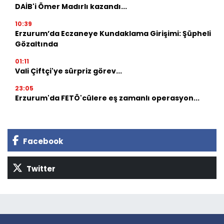
DAİB'i Ömer Madırlı kazandı...
10:39
Erzurum’da Eczaneye Kundaklama Girişimi: Şüpheli
Gözaltında
01:11
Vali Çiftçi'ye sürpriz görev...
23:05
Erzurum'da FETÖ'cülere eş zamanlı operasyon...
Facebook
Twitter