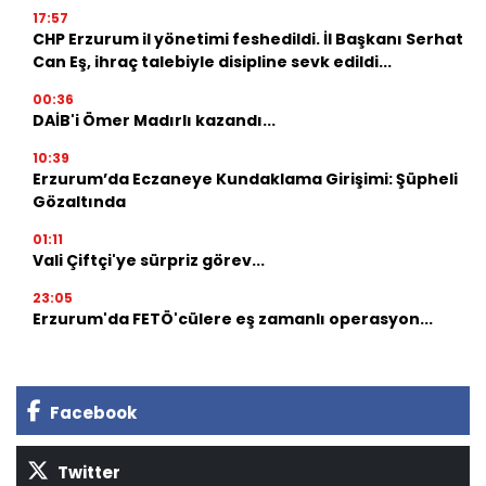
17:57
CHP Erzurum il yönetimi feshedildi. İl Başkanı Serhat
Can Eş, ihraç talebiyle disipline sevk edildi...
00:36
DAİB'i Ömer Madırlı kazandı...
10:39
Erzurum’da Eczaneye Kundaklama Girişimi: Şüpheli
Gözaltında
01:11
Vali Çiftçi'ye sürpriz görev...
23:05
Erzurum'da FETÖ'cülere eş zamanlı operasyon...
Facebook
Twitter