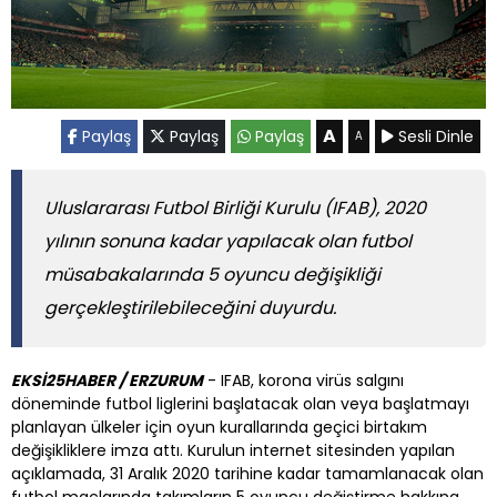
A
Paylaş
Paylaş
Paylaş
Sesli Dinle
A
Uluslararası Futbol Birliği Kurulu (IFAB), 2020
yılının sonuna kadar yapılacak olan futbol
müsabakalarında 5 oyuncu değişikliği
gerçekleştirilebileceğini duyurdu.
EKSİ25HABER / ERZURUM
- IFAB, korona virüs salgını
döneminde futbol liglerini başlatacak olan veya başlatmayı
planlayan ülkeler için oyun kurallarında geçici birtakım
değişikliklere imza attı. Kurulun internet sitesinden yapılan
açıklamada, 31 Aralık 2020 tarihine kadar tamamlanacak olan
futbol maçlarında takımların 5 oyuncu değiştirme hakkına