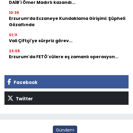
DAİB'i Ömer Madırlı kazandı...
10:39
Erzurum’da Eczaneye Kundaklama Girişimi: Şüpheli
Gözaltında
01:11
Vali Çiftçi'ye sürpriz görev...
23:05
Erzurum'da FETÖ'cülere eş zamanlı operasyon...
Facebook
Twitter
Gündem