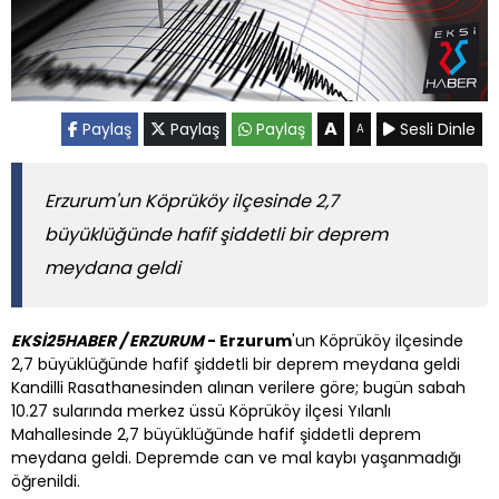
A
Paylaş
Paylaş
Paylaş
Sesli Dinle
A
Erzurum'un Köprüköy ilçesinde 2,7
büyüklüğünde hafif şiddetli bir deprem
meydana geldi
EKSİ25HABER / ERZURUM
- Erzurum
'un Köprüköy ilçesinde
2,7 büyüklüğünde hafif şiddetli bir deprem meydana geldi
Kandilli Rasathanesinden alınan verilere göre; bugün sabah
10.27 sularında merkez üssü Köprüköy ilçesi Yılanlı
Mahallesinde 2,7 büyüklüğünde hafif şiddetli deprem
meydana geldi. Depremde can ve mal kaybı yaşanmadığı
öğrenildi.