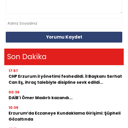
Yorumu Kaydet
Son Dakika
17:57
CHP Erzurum il yönetimi feshedildi. İl Başkanı Serhat
Can Eş, ihraç talebiyle disipline sevk edildi...
00:36
DAİB'i Ömer Madırlı kazandı...
10:39
Erzurum’da Eczaneye Kundaklama Girişimi: Şüpheli
Gözaltında