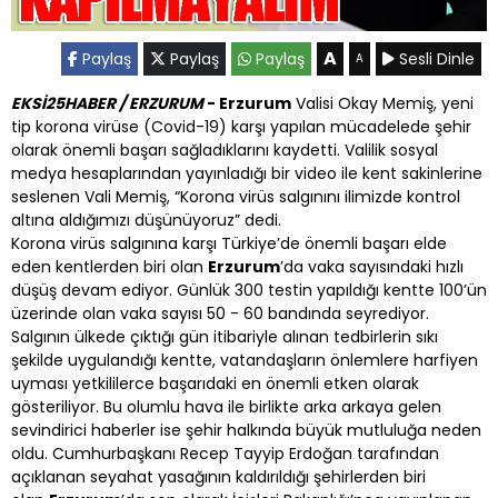
A
Paylaş
Paylaş
Paylaş
Sesli Dinle
A
EKSİ25HABER / ERZURUM
- Erzurum
Valisi Okay Memiş, yeni
tip korona virüse (Covid-19) karşı yapılan mücadelede şehir
olarak önemli başarı sağladıklarını kaydetti. Valilik sosyal
medya hesaplarından yayınladığı bir video ile kent sakinlerine
seslenen Vali Memiş, “Korona virüs salgınını ilimizde kontrol
altına aldığımızı düşünüyoruz” dedi.
Korona virüs salgınına karşı Türkiye’de önemli başarı elde
eden kentlerden biri olan
Erzurum
’da vaka sayısındaki hızlı
düşüş devam ediyor. Günlük 300 testin yapıldığı kentte 100’ün
üzerinde olan vaka sayısı 50 - 60 bandında seyrediyor.
Salgının ülkede çıktığı gün itibariyle alınan tedbirlerin sıkı
şekilde uygulandığı kentte, vatandaşların önlemlere harfiyen
uyması yetkililerce başarıdaki en önemli etken olarak
gösteriliyor. Bu olumlu hava ile birlikte arka arkaya gelen
sevindirici haberler ise şehir halkında büyük mutluluğa neden
oldu. Cumhurbaşkanı Recep Tayyip Erdoğan tarafından
açıklanan seyahat yasağının kaldırıldığı şehirlerden biri