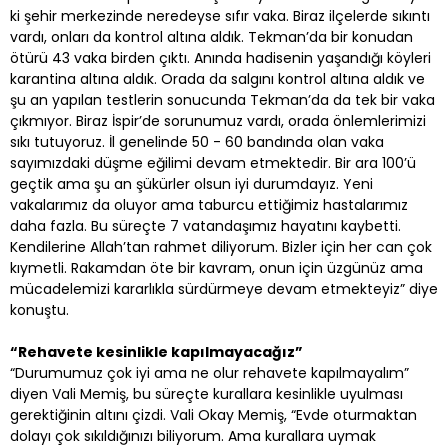
ki şehir merkezinde neredeyse sıfır vaka. Biraz ilçelerde sıkıntı
vardı, onları da kontrol altına aldık. Tekman’da bir konudan
ötürü 43 vaka birden çıktı. Anında hadisenin yaşandığı köyleri
karantina altına aldık. Orada da salgını kontrol altına aldık ve
şu an yapılan testlerin sonucunda Tekman’da da tek bir vaka
çıkmıyor. Biraz İspir’de sorunumuz vardı, orada önlemlerimizi
sıkı tutuyoruz. İl genelinde 50 - 60 bandında olan vaka
sayımızdaki düşme eğilimi devam etmektedir. Bir ara 100’ü
geçtik ama şu an şükürler olsun iyi durumdayız. Yeni
vakalarımız da oluyor ama taburcu ettiğimiz hastalarımız
daha fazla. Bu süreçte 7 vatandaşımız hayatını kaybetti.
Kendilerine Allah’tan rahmet diliyorum. Bizler için her can çok
kıymetli. Rakamdan öte bir kavram, onun için üzgünüz ama
mücadelemizi kararlıkla sürdürmeye devam etmekteyiz” diye
konuştu.
“Rehavete kesinlikle kapılmayacağız”
“Durumumuz çok iyi ama ne olur rehavete kapılmayalım”
diyen Vali Memiş, bu süreçte kurallara kesinlikle uyulması
gerektiğinin altını çizdi. Vali Okay Memiş, “Evde oturmaktan
dolayı çok sıkıldığınızı biliyorum. Ama kurallara uymak