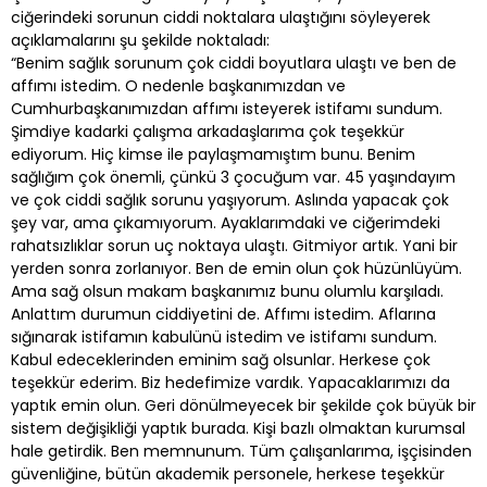
ciğerindeki sorunun ciddi noktalara ulaştığını söyleyerek
açıklamalarını şu şekilde noktaladı:
“Benim sağlık sorunum çok ciddi boyutlara ulaştı ve ben de
affımı istedim. O nedenle başkanımızdan ve
Cumhurbaşkanımızdan affımı isteyerek istifamı sundum.
Şimdiye kadarki çalışma arkadaşlarıma çok teşekkür
ediyorum. Hiç kimse ile paylaşmamıştım bunu. Benim
sağlığım çok önemli, çünkü 3 çocuğum var. 45 yaşındayım
ve çok ciddi sağlık sorunu yaşıyorum. Aslında yapacak çok
şey var, ama çıkamıyorum. Ayaklarımdaki ve ciğerimdeki
rahatsızlıklar sorun uç noktaya ulaştı. Gitmiyor artık. Yani bir
yerden sonra zorlanıyor. Ben de emin olun çok hüzünlüyüm.
Ama sağ olsun makam başkanımız bunu olumlu karşıladı.
Anlattım durumun ciddiyetini de. Affımı istedim. Aflarına
sığınarak istifamın kabulünü istedim ve istifamı sundum.
Kabul edeceklerinden eminim sağ olsunlar. Herkese çok
teşekkür ederim. Biz hedefimize vardık. Yapacaklarımızı da
yaptık emin olun. Geri dönülmeyecek bir şekilde çok büyük bir
sistem değişikliği yaptık burada. Kişi bazlı olmaktan kurumsal
hale getirdik. Ben memnunum. Tüm çalışanlarıma, işçisinden
güvenliğine, bütün akademik personele, herkese teşekkür