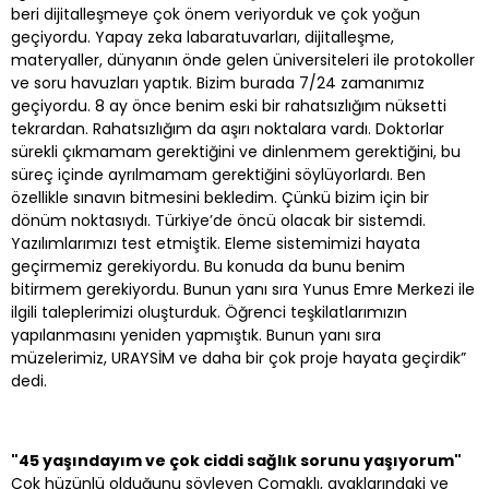
beri dijitalleşmeye çok önem veriyorduk ve çok yoğun
geçiyordu. Yapay zeka labaratuvarları, dijitalleşme,
materyaller, dünyanın önde gelen üniversiteleri ile protokoller
ve soru havuzları yaptık. Bizim burada 7/24 zamanımız
geçiyordu. 8 ay önce benim eski bir rahatsızlığım nüksetti
tekrardan. Rahatsızlığım da aşırı noktalara vardı. Doktorlar
sürekli çıkmamam gerektiğini ve dinlenmem gerektiğini, bu
süreç içinde ayrılmamam gerektiğini söylüyorlardı. Ben
özellikle sınavın bitmesini bekledim. Çünkü bizim için bir
dönüm noktasıydı. Türkiye’de öncü olacak bir sistemdi.
Yazılımlarımızı test etmiştik. Eleme sistemimizi hayata
geçirmemiz gerekiyordu. Bu konuda da bunu benim
bitirmem gerekiyordu. Bunun yanı sıra Yunus Emre Merkezi ile
ilgili taleplerimizi oluşturduk. Öğrenci teşkilatlarımızın
yapılanmasını yeniden yapmıştık. Bunun yanı sıra
müzelerimiz, URAYSİM ve daha bir çok proje hayata geçirdik”
dedi.
"45 yaşındayım ve çok ciddi sağlık sorunu yaşıyorum"
Çok hüzünlü olduğunu söyleyen Çomaklı, ayaklarındaki ve