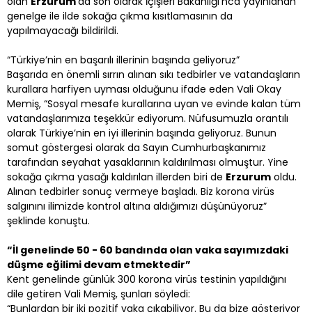
olan
Erzurum
’da son olarak İçişleri Bakanlığı’nca yayınlanan
genelge ile ilde sokağa çıkma kısıtlamasının da
yapılmayacağı bildirildi.
“Türkiye’nin en başarılı illerinin başında geliyoruz”
Başarıda en önemli sırrın alınan sıkı tedbirler ve vatandaşların
kurallara harfiyen uyması olduğunu ifade eden Vali Okay
Memiş, “Sosyal mesafe kurallarına uyan ve evinde kalan tüm
vatandaşlarımıza teşekkür ediyorum. Nüfusumuzla orantılı
olarak Türkiye’nin en iyi illerinin başında geliyoruz. Bunun
somut göstergesi olarak da Sayın Cumhurbaşkanımız
tarafından seyahat yasaklarının kaldırılması olmuştur. Yine
sokağa çıkma yasağı kaldırılan illerden biri de
Erzurum
oldu.
Alınan tedbirler sonuç vermeye başladı. Biz korona virüs
salgınını ilimizde kontrol altına aldığımızı düşünüyoruz”
şeklinde konuştu.
“İl genelinde 50 - 60 bandında olan vaka sayımızdaki
düşme eğilimi devam etmektedir”
Kent genelinde günlük 300 korona virüs testinin yapıldığını
dile getiren Vali Memiş, şunları söyledi:
“Bunlardan bir iki pozitif vaka çıkabiliyor. Bu da bize gösteriyor