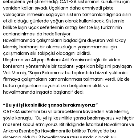
sebeplerle yetiştiremediği CAT-3A sisteminin kurulumu için
yeniden kolları sıvadı. Uçakların daha emniyetli piste
yaklaşarak inmesini sağlayan sistem tamamlandığında sisin
etkili olduğu günlerde yoğun olarak kullanılacak. Sistemle
birlikte kışın uçak seferlerinin arttığı kentte kış turizminin
canlandırılması da hedefleniyor.
Havalimanında çalışmaların başladığını duyuran Vali Okay
Memiş, herhangi bir olumsuzluğun yaşanmaması için
çalışmaların sıkı takipçisi olacağını bildirdi.
Ulaştırma ve Altyapı Bakanı Adil Karaismailoğlu ile video
konferans yöntemiyle bir toplantı yaptıkları bilgisini paylaşan
Vali Memiş, “Sayın Bakanımız bu toplantıda bizzat yüklenici
firmaya çalışmaların tamamlanması talimatını verdi. Biz de
bütün çalışanların seyahat izin belgelerini aldık ve
havalimanında inşaata başlandı” dedi.
“Bu yıl işi kesinlikle şansa bırakmıyoruz”
CAT-3A sistemini bu yıl bitireceklerini kaydeden Vali Memiş,
şöyle konuştu: “Bu yıl işi kesinlikle şansa bırakmıyoruz ve hiçbir
mazeret kabul etmiyoruz. Bitirildiğinde İstanbul Havalimanı ve
Ankara Esenboğa Havalimanı ile birlikte Türkiye’de bu
sistemin olduğu 3 havalimanı
Erzurum
’da olacak. Bu