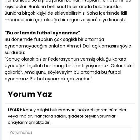
her kafilede 50 kişi düşünün bunların toplamı en azami 100
kişiyi bulur. Bunların belli saatte bir arada bulunacaklar.
Bunlara birçok kişiyi de ekleyebilirsiniz. Saha içerisinde ikili
mücadelenin çok olduğu bir organizasyon" diye konuştu.
"Bu ortamda futbol oynanmaz"
Bu dönemde futbolun çok sağlıklı bir ortamda
oynanamayacağını anlatan Ahmet Dal, açıklamasını şöyle
sürdürdü:
"Sonuç olarak bizler Federasyonun vermiş olduğu karara
uyacağız. İnşallah her hangi bir sıkıntı yaşanmaz. Onlar haklı
çakarlar. Ama şunu söyleyeyim bu ortamda bu futbol
oynanmaz. Futbol oynamak çok zordur."
Yorum Yaz
UYARI:
Konuyla ilgisi bulunmayan, hakaret içeren cümleler
veya imalar, inançlara saldırı, şiddete teşvik yorumları
onaylanmamaktadır.