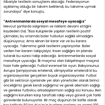
itibariyle testlerin sonuçlarını alacağız. Federasyonun
açıklamış olduğu bir takvim belirlendi, bu takvime uymak
zorundayız" diye konuştu.
"Antrenmanlarda sosyal mesafeye uyacağız"
Mevcut şartlarda salgınların ve risklerin devam ettiğini
kaydeden Dal, "Bazı kulüplerde yapılan testlerin pozitif
çıkmaları, bu ortamda bizler futbolun sağlıklı olmadığını
düşünüyoruz. Ama alınan bir karar var ve bu karara
uyacağız. Takımımız geldi testlerini yaptırıyorlar. Bizler
verilen her kararın takipçisiyiz. İnsan sağlığını ön planda
tutarak bu süreci takip edeceğiz. Antrenmanlarda sosyal
mesafeye uyacağız. İlk maçımız olan Eskişehirspor maçına
hazır hale geleceğiz. Futbol evrensel bir oyun. Bakıyorsunuz
Avrupa Şampiyonası ertelendi, olimpiyatlar ertelendi ki bu
organizasyonlar gerçekten büyük organizasyonlar. Futbol
gibi bir sektörün içerisinde yer alan yöneticiler olarak birinci
önceliğimiz gerek kendi sağlığımız ve gerek ailemizin sağlığı
ve gerekse futbolcu arkadaşlarımızın sağlığı söz konusu. Ben
sağlığımı korurken karşı taraftaki rakip veya görevli çok farklı
görevlerde bulunuyorlar. Bir maç düşünün bir kafile olarak