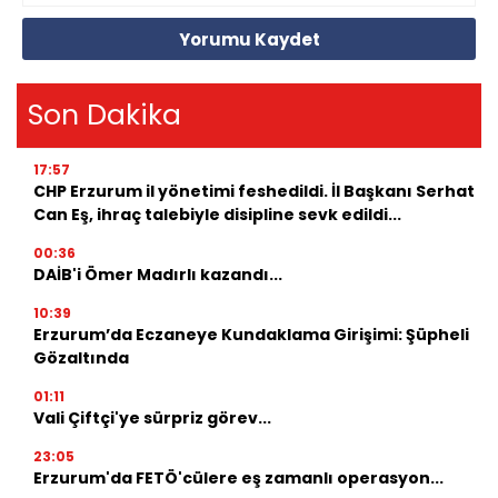
Yorumu Kaydet
Son Dakika
17:57
CHP Erzurum il yönetimi feshedildi. İl Başkanı Serhat
Can Eş, ihraç talebiyle disipline sevk edildi...
00:36
DAİB'i Ömer Madırlı kazandı...
10:39
Erzurum’da Eczaneye Kundaklama Girişimi: Şüpheli
Gözaltında
01:11
Vali Çiftçi'ye sürpriz görev...
23:05
Erzurum'da FETÖ'cülere eş zamanlı operasyon...