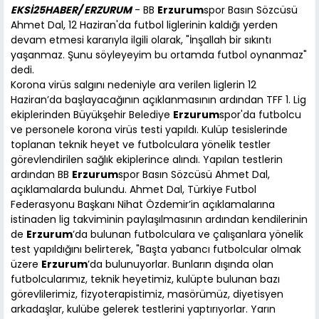
EKSİ25HABER/ ERZURUM
- BB
Erzurum
spor Basın Sözcüsü
Ahmet Dal, 12 Haziran'da futbol liglerinin kaldığı yerden
devam etmesi kararıyla ilgili olarak, "İnşallah bir sıkıntı
yaşanmaz. Şunu söyleyeyim bu ortamda futbol oynanmaz"
dedi.
Korona virüs salgını nedeniyle ara verilen liglerin 12
Haziran’da başlayacağının açıklanmasının ardından TFF 1. Lig
ekiplerinden Büyükşehir Belediye
Erzurum
spor'da futbolcu
ve personele korona virüs testi yapıldı. Kulüp tesislerinde
toplanan teknik heyet ve futbolculara yönelik testler
görevlendirilen sağlık ekiplerince alındı. Yapılan testlerin
ardından BB
Erzurum
spor Basın Sözcüsü Ahmet Dal,
açıklamalarda bulundu. Ahmet Dal, Türkiye Futbol
Federasyonu Başkanı Nihat Özdemir’in açıklamalarına
istinaden lig takviminin paylaşılmasının ardından kendilerinin
de
Erzurum
’da bulunan futbolculara ve çalışanlara yönelik
test yapıldığını belirterek, "Başta yabancı futbolcular olmak
üzere
Erzurum
’da bulunuyorlar. Bunların dışında olan
futbolcularımız, teknik heyetimiz, kulüpte bulunan bazı
görevlilerimiz, fizyoterapistimiz, masörümüz, diyetisyen
arkadaşlar, kulübe gelerek testlerini yaptırıyorlar. Yarın