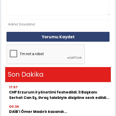
Yorumu Kaydet
Son Dakika
17:57
CHP Erzurum il yönetimi feshedildi. İl Başkanı
Serhat Can Eş, ihraç talebiyle disipline sevk edildi...
00:36
DAİB'i Ömer Madırlı kazandı...