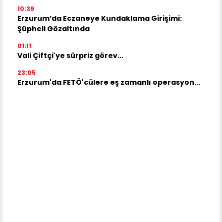
10:39
Erzurum’da Eczaneye Kundaklama Girişimi:
Şüpheli Gözaltında
01:11
Vali Çiftçi'ye sürpriz görev...
23:05
Erzurum'da FETÖ'cülere eş zamanlı operasyon...