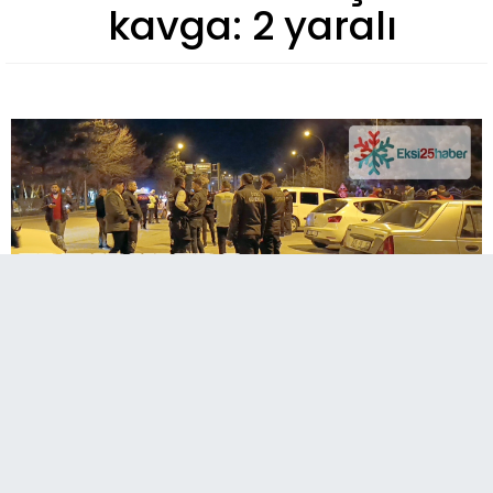
kavga: 2 yaralı
A
Paylaş
Paylaş
Paylaş
Sesli Dinle
A
Erzurum’da kız meselesi yüzünden çıkan
tartışma bıçaklı kavgaya dönüştü. Kavgada iki