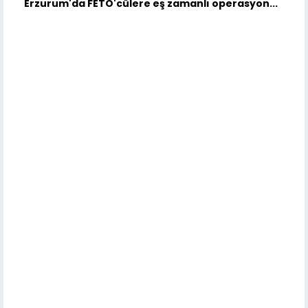
Erzurum'da FETÖ'cülere eş zamanlı operasyon...