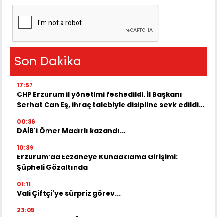
Son Dakika
17:57
CHP Erzurum il yönetimi feshedildi. İl Başkanı
Serhat Can Eş, ihraç talebiyle disipline sevk edildi...
00:36
DAİB'i Ömer Madırlı kazandı...
10:39
Erzurum’da Eczaneye Kundaklama Girişimi:
Şüpheli Gözaltında
01:11
Vali Çiftçi'ye sürpriz görev...
23:05