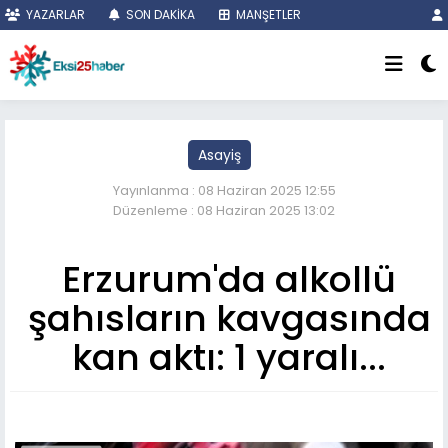
YAZARLAR
SON DAKİKA
MANŞETLER
Asayiş
Yayınlanma : 08 Haziran 2025 12:55
Düzenleme : 08 Haziran 2025 13:02
Erzurum'da alkollü
şahısların kavgasında
kan aktı: 1 yaralı...