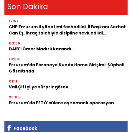
Son Dakika
17:57
CHP Erzurum il yönetimi feshedildi. İl Başkanı Serhat
Can Eş, ihraç talebiyle disipline sevk edildi...
00:36
DAİB'i Ömer Madırlı kazandı...
10:39
Erzurum’da Eczaneye Kundaklama Girişimi: Şüpheli
Gözaltında
01:11
Vali Çiftçi'ye sürpriz görev...
23:05
Erzurum'da FETÖ'cülere eş zamanlı operasyon...
Facebook