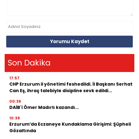
Yorumu Kaydet
Son Dakika
17:57
CHP Erzurum il yönetimi feshedildi. İl Başkanı Serhat
Can Eş, ihraç talebiyle disipline sevk edildi...
00:36
DAİB'i Ömer Madırlı kazandı...
10:39
Erzurum’da Eczaneye Kundaklama Girişimi: Şüpheli
Gözaltında