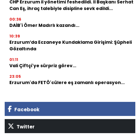
CHP Erzurum il yönetimi feshedildi. İl Başkanı Serhat
Can Eş, ihraç talebiyle disipline sevk edildi...
00:36
DAİB'i Ömer Madırlı kazandı...
10:39
Erzurum’da Eczaneye Kundaklama Girişimi: Şüpheli
Gözaltında
01:11
Vali Çiftçi'ye sürpriz görev...
23:05
Erzurum'da FETÖ'cülere eş zamanlı operasyon...
Facebook
Twitter