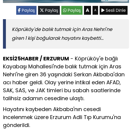
A
Paylaş
Paylaş
Paylaş
Sesli Dinle
A
Köprüköy'de balık tutmak için Aras Nehri'ne
giren 1 kişi boğularak hayatını kaybetti...
EKSİ25HABER / ERZURUM
- Köprüköy'e bağlı
Kayabaşı Mahallesi'nde balık tutmak için Aras
Nehri'ne giren 36 yaşındaki Serkan Akbaba'dan
acı haber geldi. Olay yerine intikal eden AFAD,
SAK, SAS, ve JAK timleri bu sabah saatlerinde
talihsiz adamın cesedine ulaştı.
Hayatını kaybeden Akbaba'nın cesedi
incelenmek üzere Erzurum Adli Tıp Kurumu'na
gönderildi.