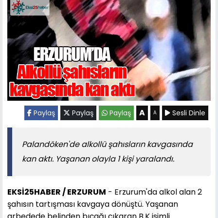
A
Paylaş
Paylaş
Paylaş
Sesli Dinle
A
Palandöken'de alkollü şahısların kavgasında
kan aktı. Yaşanan olayla 1 kişi yaralandı.
EKSİ25HABER / ERZURUM
- Erzurum'da alkol alan 2
şahısın tartışması kavgaya dönüştü. Yaşanan
arbedede belinden bıçağı çıkaran B.K isimli