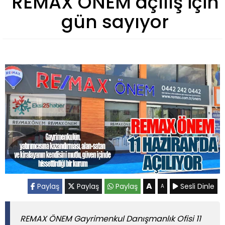
REMAX ÖNEM açılış için
gün sayıyor
A
Paylaş
Paylaş
Paylaş
Sesli Dinle
A
REMAX ÖNEM Gayrimenkul Danışmanlık Ofisi 11