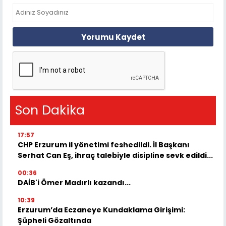
Yorumu Kaydet
Son Dakika
17:57
CHP Erzurum il yönetimi feshedildi. İl Başkanı
Serhat Can Eş, ihraç talebiyle disipline sevk edildi...
00:36
DAİB'i Ömer Madırlı kazandı...
10:39
Erzurum’da Eczaneye Kundaklama Girişimi:
Şüpheli Gözaltında