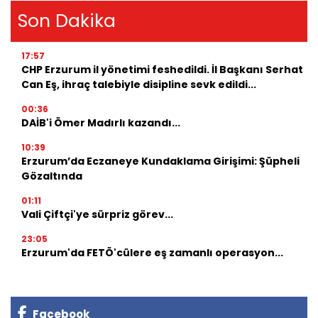
Son Dakika
17:57
CHP Erzurum il yönetimi feshedildi. İl Başkanı Serhat
Can Eş, ihraç talebiyle disipline sevk edildi...
00:36
DAİB'i Ömer Madırlı kazandı...
10:39
Erzurum’da Eczaneye Kundaklama Girişimi: Şüpheli
Gözaltında
01:11
Vali Çiftçi'ye sürpriz görev...
23:05
Erzurum'da FETÖ'cülere eş zamanlı operasyon...
Facebook