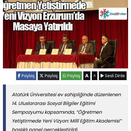
A
Paylaş
Paylaş
Paylaş
Sesli Dinle
A
Atatürk Üniversitesi ev sahipliğinde düzenlenen
14. Uluslararası Sosyal Bilgiler Eğitimi
Sempozyumu kapsamında, “Öğretmen
Yetiştirmede Yeni Vizyon: Millî Eğitim Akademisi”
başlıklı panel gerçekleştirildi.