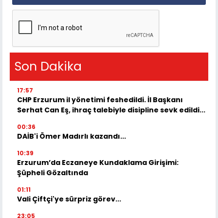
Son Dakika
17:57
CHP Erzurum il yönetimi feshedildi. İl Başkanı
Serhat Can Eş, ihraç talebiyle disipline sevk edildi...
00:36
DAİB'i Ömer Madırlı kazandı...
10:39
Erzurum’da Eczaneye Kundaklama Girişimi:
Şüpheli Gözaltında
01:11
Vali Çiftçi'ye sürpriz görev...
23:05