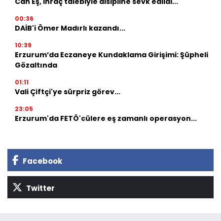
Can Eş, ihraç talebiyle disipline sevk edildi...
00:36
DAİB'i Ömer Madırlı kazandı...
10:39
Erzurum’da Eczaneye Kundaklama Girişimi: Şüpheli
Gözaltında
01:11
Vali Çiftçi'ye sürpriz görev...
23:05
Erzurum'da FETÖ'cülere eş zamanlı operasyon...
Facebook
Twitter