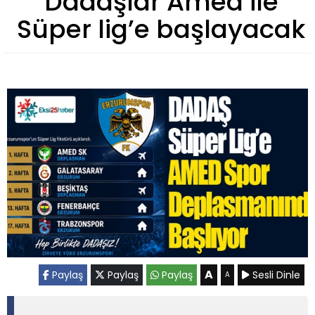
Dadaşlar Amed ile
Süper lig’e başlayacak
A
Paylaş
Paylaş
Paylaş
Sesli Dinle
A