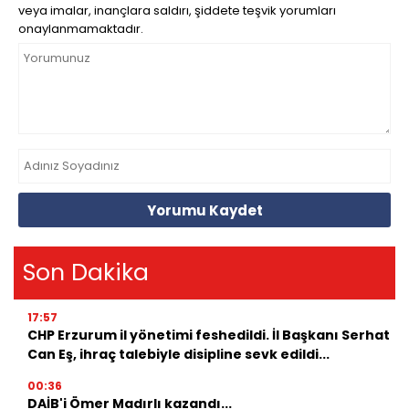
veya imalar, inançlara saldırı, şiddete teşvik yorumları
onaylanmamaktadır.
Yorumu Kaydet
Son Dakika
17:57
CHP Erzurum il yönetimi feshedildi. İl Başkanı Serhat
Can Eş, ihraç talebiyle disipline sevk edildi...
00:36
DAİB'i Ömer Madırlı kazandı...