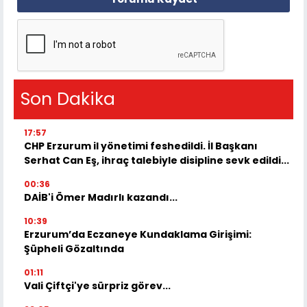
Son Dakika
17:57
CHP Erzurum il yönetimi feshedildi. İl Başkanı
Serhat Can Eş, ihraç talebiyle disipline sevk edildi...
00:36
DAİB'i Ömer Madırlı kazandı...
10:39
Erzurum’da Eczaneye Kundaklama Girişimi:
Şüpheli Gözaltında
01:11
Vali Çiftçi'ye sürpriz görev...