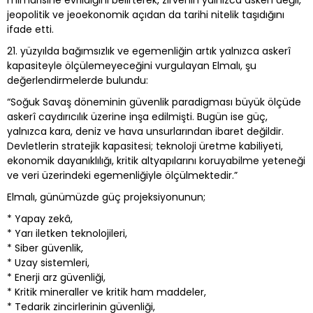
mimarisine evrildiğini belirterek, zirvenin yalnızca askerî değil,
jeopolitik ve jeoekonomik açıdan da tarihi nitelik taşıdığını
ifade etti.
21. yüzyılda bağımsızlık ve egemenliğin artık yalnızca askerî
kapasiteyle ölçülemeyeceğini vurgulayan Elmalı, şu
değerlendirmelerde bulundu:
“Soğuk Savaş döneminin güvenlik paradigması büyük ölçüde
askerî caydırıcılık üzerine inşa edilmişti. Bugün ise güç,
yalnızca kara, deniz ve hava unsurlarından ibaret değildir.
Devletlerin stratejik kapasitesi; teknoloji üretme kabiliyeti,
ekonomik dayanıklılığı, kritik altyapılarını koruyabilme yeteneği
ve veri üzerindeki egemenliğiyle ölçülmektedir.”
Elmalı, günümüzde güç projeksiyonunun;
* Yapay zekâ,
* Yarı iletken teknolojileri,
* Siber güvenlik,
* Uzay sistemleri,
* Enerji arz güvenliği,
* Kritik mineraller ve kritik ham maddeler,
* Tedarik zincirlerinin güvenliği,