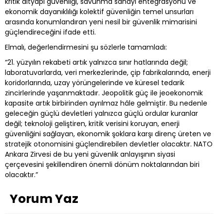
kritik altyapı güvenliği, savunma sanayi entegrasyonu ve
ekonomik dayanıklılığı kolektif güvenliğin temel unsurları
arasında konumlandıran yeni nesil bir güvenlik mimarisini
güçlendireceğini ifade etti.
Elmalı, değerlendirmesini şu sözlerle tamamladı:
“21. yüzyılın rekabeti artık yalnızca sınır hatlarında değil;
laboratuvarlarda, veri merkezlerinde, çip fabrikalarında, enerji
koridorlarında, uzay yörüngelerinde ve küresel tedarik
zincirlerinde yaşanmaktadır. Jeopolitik güç ile jeoekonomik
kapasite artık birbirinden ayrılmaz hâle gelmiştir. Bu nedenle
geleceğin güçlü devletleri yalnızca güçlü ordular kuranlar
değil; teknoloji geliştiren, kritik verisini koruyan, enerji
güvenliğini sağlayan, ekonomik şoklara karşı direnç üreten ve
stratejik otonomisini güçlendirebilen devletler olacaktır. NATO
Ankara Zirvesi de bu yeni güvenlik anlayışının siyasi
çerçevesini şekillendiren önemli dönüm noktalarından biri
olacaktır.”
Yorum Yaz