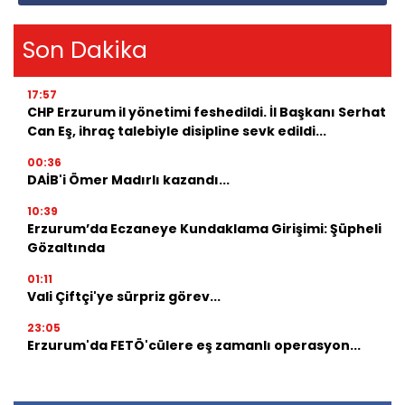
Son Dakika
17:57
CHP Erzurum il yönetimi feshedildi. İl Başkanı Serhat
Can Eş, ihraç talebiyle disipline sevk edildi...
00:36
DAİB'i Ömer Madırlı kazandı...
10:39
Erzurum’da Eczaneye Kundaklama Girişimi: Şüpheli
Gözaltında
01:11
Vali Çiftçi'ye sürpriz görev...
23:05
Erzurum'da FETÖ'cülere eş zamanlı operasyon...