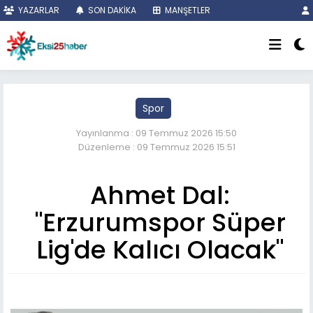
YAZARLAR
SON DAKİKA
MANŞETLER
Spor
Yayınlanma : 09 Temmuz 2026 15:50
Düzenleme : 09 Temmuz 2026 15:51
Ahmet Dal:
"Erzurumspor Süper
Lig'de Kalıcı Olacak"