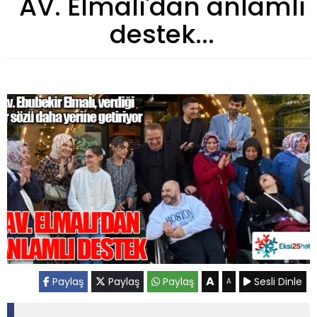
AV. Elmalı'dan anlamlı
destek...
A
Paylaş
Paylaş
Paylaş
Sesli Dinle
A