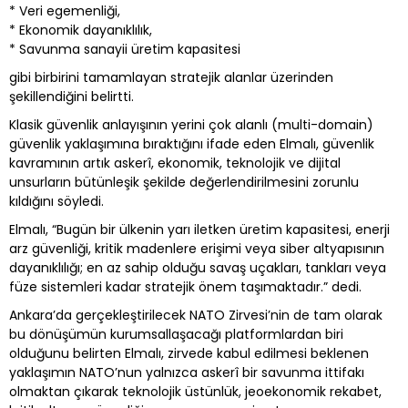
* Veri egemenliği,
* Ekonomik dayanıklılık,
* Savunma sanayii üretim kapasitesi
gibi birbirini tamamlayan stratejik alanlar üzerinden
şekillendiğini belirtti.
Klasik güvenlik anlayışının yerini çok alanlı (multi-domain)
güvenlik yaklaşımına bıraktığını ifade eden Elmalı, güvenlik
kavramının artık askerî, ekonomik, teknolojik ve dijital
unsurların bütünleşik şekilde değerlendirilmesini zorunlu
kıldığını söyledi.
Elmalı, “Bugün bir ülkenin yarı iletken üretim kapasitesi, enerji
arz güvenliği, kritik madenlere erişimi veya siber altyapısının
dayanıklılığı; en az sahip olduğu savaş uçakları, tankları veya
füze sistemleri kadar stratejik önem taşımaktadır.” dedi.
Ankara’da gerçekleştirilecek NATO Zirvesi’nin de tam olarak
bu dönüşümün kurumsallaşacağı platformlardan biri
olduğunu belirten Elmalı, zirvede kabul edilmesi beklenen
yaklaşımın NATO’nun yalnızca askerî bir savunma ittifakı
olmaktan çıkarak teknolojik üstünlük, jeoekonomik rekabet,