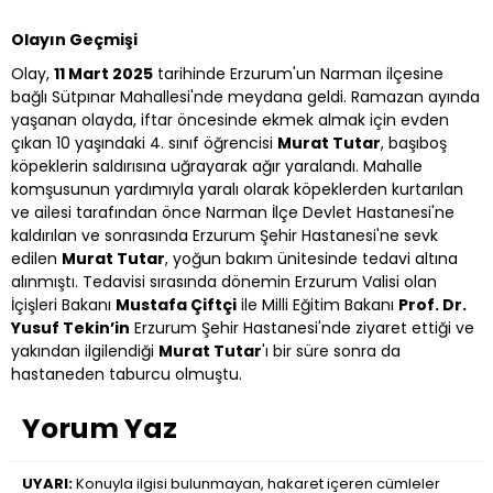
Olayın Geçmişi
Olay,
11 Mart 2025
tarihinde Erzurum'un Narman ilçesine
bağlı Sütpınar Mahallesi'nde meydana geldi. Ramazan ayında
yaşanan olayda, iftar öncesinde ekmek almak için evden
çıkan 10 yaşındaki 4. sınıf öğrencisi
Murat Tutar
, başıboş
köpeklerin saldırısına uğrayarak ağır yaralandı. Mahalle
komşusunun yardımıyla yaralı olarak köpeklerden kurtarılan
ve ailesi tarafından önce Narman İlçe Devlet Hastanesi'ne
kaldırılan ve sonrasında Erzurum Şehir Hastanesi'ne sevk
edilen
Murat Tutar
, yoğun bakım ünitesinde tedavi altına
alınmıştı. Tedavisi sırasında dönemin Erzurum Valisi olan
İçişleri Bakanı
Mustafa Çiftçi
ile Milli Eğitim Bakanı
Prof. Dr.
Yusuf Tekin’in
Erzurum Şehir Hastanesi'nde ziyaret ettiği ve
yakından ilgilendiği
Murat Tutar
'ı bir süre sonra da
hastaneden taburcu olmuştu.
Yorum Yaz
UYARI:
Konuyla ilgisi bulunmayan, hakaret içeren cümleler