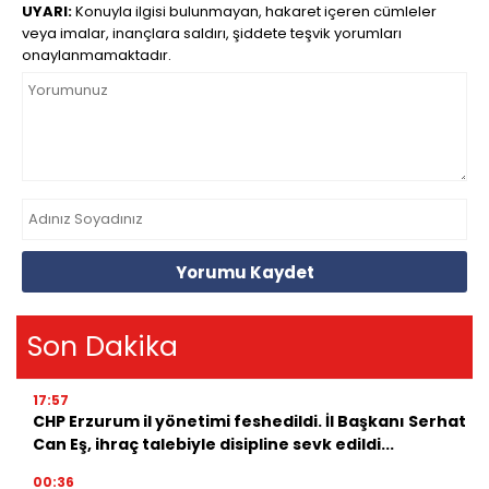
UYARI:
Konuyla ilgisi bulunmayan, hakaret içeren cümleler
veya imalar, inançlara saldırı, şiddete teşvik yorumları
onaylanmamaktadır.
Yorumu Kaydet
Son Dakika
17:57
CHP Erzurum il yönetimi feshedildi. İl Başkanı Serhat
Can Eş, ihraç talebiyle disipline sevk edildi...
00:36