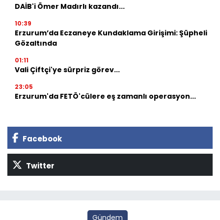
DAİB'i Ömer Madırlı kazandı...
10:39
Erzurum’da Eczaneye Kundaklama Girişimi: Şüpheli
Gözaltında
01:11
Vali Çiftçi'ye sürpriz görev...
23:05
Erzurum'da FETÖ'cülere eş zamanlı operasyon...
Facebook
Twitter
Gündem