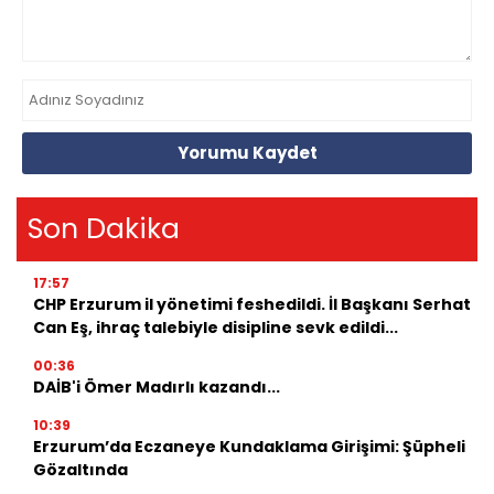
Yorumu Kaydet
Son Dakika
17:57
CHP Erzurum il yönetimi feshedildi. İl Başkanı Serhat
Can Eş, ihraç talebiyle disipline sevk edildi...
00:36
DAİB'i Ömer Madırlı kazandı...
10:39
Erzurum’da Eczaneye Kundaklama Girişimi: Şüpheli
Gözaltında