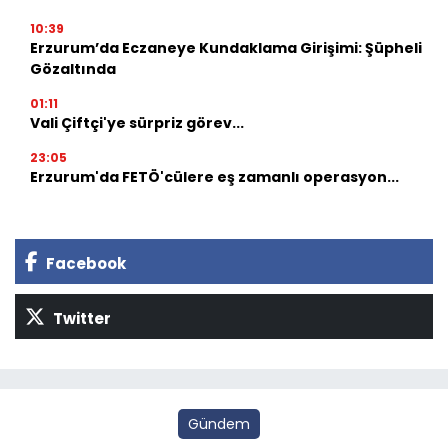
10:39
Erzurum’da Eczaneye Kundaklama Girişimi: Şüpheli
Gözaltında
01:11
Vali Çiftçi'ye sürpriz görev...
23:05
Erzurum'da FETÖ'cülere eş zamanlı operasyon...
Facebook
Twitter
Gündem