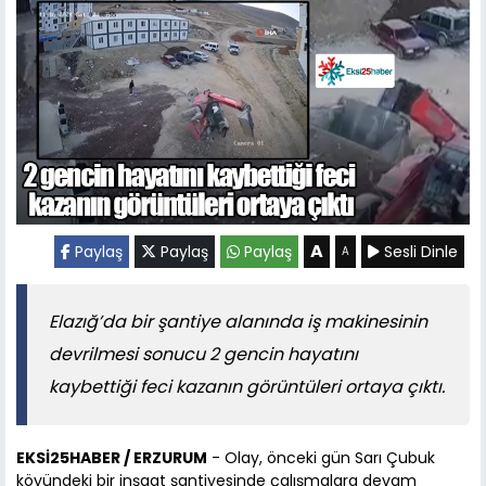
A
Paylaş
Paylaş
Paylaş
Sesli Dinle
A
Elazığ’da bir şantiye alanında iş makinesinin
devrilmesi sonucu 2 gencin hayatını
kaybettiği feci kazanın görüntüleri ortaya çıktı.
EKSİ25HABER / ERZURUM
- Olay, önceki gün Sarı Çubuk
köyündeki bir inşaat şantiyesinde çalışmalara devam