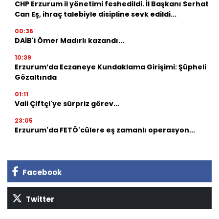
CHP Erzurum il yönetimi feshedildi. İl Başkanı Serhat
Can Eş, ihraç talebiyle disipline sevk edildi...
00:36
DAİB'i Ömer Madırlı kazandı...
10:39
Erzurum’da Eczaneye Kundaklama Girişimi: Şüpheli
Gözaltında
01:11
Vali Çiftçi'ye sürpriz görev...
23:05
Erzurum'da FETÖ'cülere eş zamanlı operasyon...
Facebook
Twitter