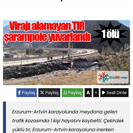
A
Paylaş
Paylaş
Paylaş
Sesli Dinle
A
Erzurum-Artvin karayolunda meydana gelen
trafik kazasında 1 kişi hayatını kaybetti. Çekirdek
yüklü tır, Erzurum-Artvin karayoluna inerken