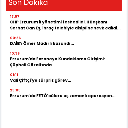
Son Dakika
17:57
CHP Erzurum il yönetimi feshedildi. İl Başkanı
Serhat Can Eş, ihraç talebiyle disipline sevk edildi...
00:36
DAİB'i Ömer Madırlı kazandı...
10:39
Erzurum’da Eczaneye Kundaklama Girişimi:
Şüpheli Gözaltında
01:11
Vali Çiftçi'ye sürpriz görev...
23:05
Erzurum'da FETÖ'cülere eş zamanlı operasyon...